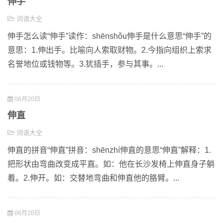
伸手
词语大全
伸手怎么读“伸手”读作：shēnshǒu伸手是什么意思“伸手”的
意思：1.伸出手。比喻向人索取财物。2.今指向组织上索求
名誉地位或钱物等。3.犹插手，参与其事。...
06月20日
伸直
词语大全
伸直的拼音“伸直”拼音：shēnzhí伸直的意思“伸直”解释：1.
把形状由弯曲改变成平直。如：他在长沙发椅上伸直身子躺
着。2.伸开。如：交替地弯曲和伸直他的胳臂。...
06月20日