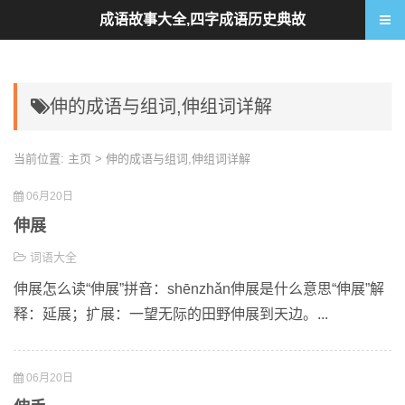
成语故事大全,四字成语历史典故
伸的成语与组词,伸组词详解
当前位置:
主页
> 伸的成语与组词,伸组词详解
06月20日
伸展
词语大全
伸展怎么读“伸展”拼音：shēnzhǎn伸展是什么意思“伸展”解
释：延展；扩展：一望无际的田野伸展到天边。...
06月20日