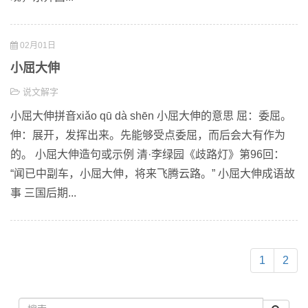
02月01日
小屈大伸
说文解字
小屈大伸拼音xiǎo qū dà shēn 小屈大伸的意思 屈：委屈。
伸：展开，发挥出来。先能够受点委屈，而后会大有作为
的。 小屈大伸造句或示例 清·李绿园《歧路灯》第96回：
“闻已中副车，小屈大伸，将来飞腾云路。” 小屈大伸成语故
事 三国后期...
1
2