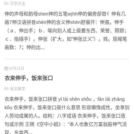
汉字大全
伸的声母和韵母shen伸的五笔wjhh伸的偏旁部首亻伸有几
画7伸汉语拼音shēn伸的含义伸shēn舒展开：伸直。伸手
（ａ．伸出手；ｂ．喻向别人或上级要东西、荣誉、照顾；
ｃ．指插手）。伸张（扩大，如“伸张正义”）。姓。屈缩笔
画数：7；伸的出...
02月18日
衣来伸手，饭来张口
说文解字
衣来伸手，饭来张口拼音 yī lái shēn shǒu ，fàn lái zhāng
kǒu 衣来伸手，饭来张口是什么意思 形容懒惰成性，坐享别
人劳动成果的人。结构：八字成语 衣来伸手，饭来张口造
句或示例 王朔《空中小姐》：“本人也象亿万富翁般神气活
现，东奔西...