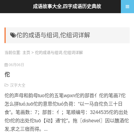
成语故事大全,四字成语历史典故
佗的成语与组词,佗组词详解
当前位置:
主页
> 佗的成语与组词,佗组词详解
06月06日
佗
汉字大全
佗的声母和韵母tuo佗的五笔wpxn佗的部首亻佗的笔画7佗
怎么拼tuó,tuō佗的意思佗tuó负荷：“以一马自佗负三十日
食”。笔画数：7；部首：亻；笔顺编号：3244535佗的出处
佗t佗的出处佗tuō【动】通“拕”。拖〖dishevel〗因以醮酒佗
发,求之三宿而得。...