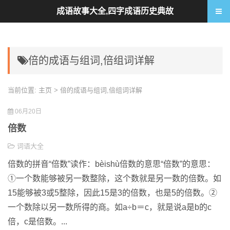
成语故事大全,四字成语历史典故
倍的成语与组词,倍组词详解
当前位置:
主页
> 倍的成语与组词,倍组词详解
06月20日
倍数
词语大全
倍数的拼音“倍数”读作：bèishù倍数的意思“倍数”的意思：
①一个数能够被另一数整除，这个数就是另一数的倍数。如
15能够被3或5整除，因此15是3的倍数，也是5的倍数。②
一个数除以另一数所得的商。如a÷b＝c，就是说a是b的c
倍，c是倍数。...