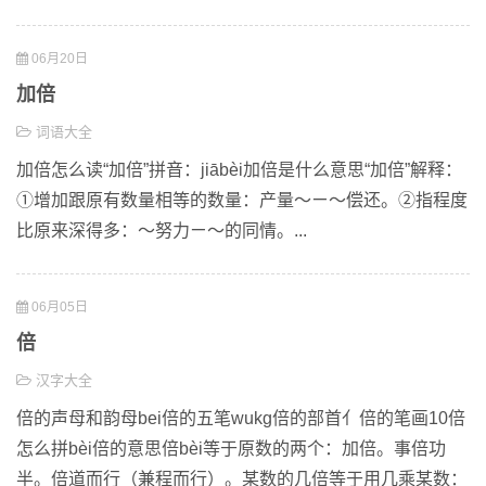
06月20日
加倍
词语大全
加倍怎么读“加倍”拼音：jiābèi加倍是什么意思“加倍”解释：
①增加跟原有数量相等的数量：产量～ㄧ～偿还。②指程度
比原来深得多：～努力ㄧ～的同情。...
06月05日
倍
汉字大全
倍的声母和韵母bei倍的五笔wukg倍的部首亻倍的笔画10倍
怎么拼bèi倍的意思倍bèi等于原数的两个：加倍。事倍功
半。倍道而行（兼程而行）。某数的几倍等于用几乘某数：