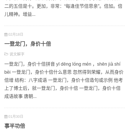
二的五倍是十。更加，非常：“每逢佳节倍思亲”。倍加。倍
儿精神。增益...
02月18日
一登龙门，身价十倍
说文解字
一登龙门，身价十倍拼音 yī dēng lóng mén ，shēn jià shí
bèi 一登龙门，身价十倍什么意思 忽然得到荣耀，从而身价
倍增 结构：八字成语 一登龙门，身价十倍造句或示例 他考
上了博士后，就一登龙门，身价十倍 一登龙门，身价十倍
成语故事 唐朝...
01月30日
事半功倍