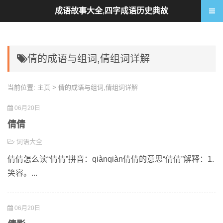
成语故事大全,四字成语历史典故
倩的成语与组词,倩组词详解
当前位置:
主页
> 倩的成语与组词,倩组词详解
06月20日
倩倩
词语大全
倩倩怎么读“倩倩”拼音：qiànqiàn倩倩的意思“倩倩”解释：1.
笑容。...
06月20日