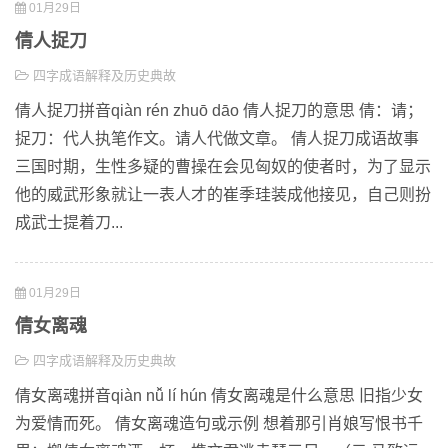
01月29日
倩人捉刀
四字成语解释及历史典故
倩人捉刀拼音qiàn rén zhuō dāo 倩人捉刀的意思 倩：请；
捉刀：代人执笔作文。请人代做文章。 倩人捉刀成语故事
三国时期，生性多疑的曹操在会见匈奴的使者时，为了显示
他的威武形象就让一表人才的崔季珪装成他接见，自己则扮
成武士提着刀...
01月29日
倩女离魂
四字成语解释及历史典故
倩女离魂拼音qiàn nǚ lí hún 倩女离魂是什么意思 旧指少女
为爱情而死。 倩女离魂造句或示例 想着那引肖娘写恨书千