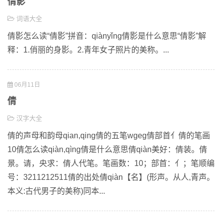
倩影
词语大全
倩影怎么读“倩影”拼音：qiànyǐng倩影是什么意思“倩影”解
释：1.俏丽的身影。2.青年女子照片的美称。...
06月11日
倩
汉字大全
倩的声母和韵母qian,qing倩的五笔wgeg倩部首亻倩的笔画
10倩怎么读qiàn,qìng倩是什么意思倩qiàn美好：倩装。倩
景。请，央求：倩人代笔。笔画数：10；部首：亻；笔顺编
号：3211212511倩的出处倩qiàn【名】(形声。从人,青声。
本义:古代男子的美称)同本...