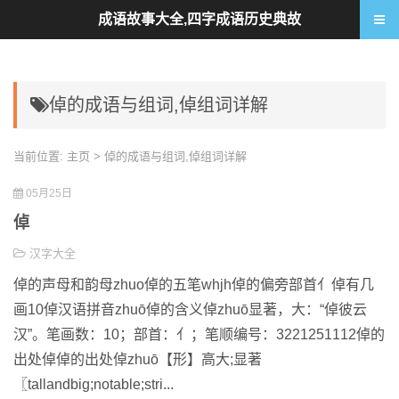
成语故事大全,四字成语历史典故
倬的成语与组词,倬组词详解
当前位置:
主页
> 倬的成语与组词,倬组词详解
05月25日
倬
汉字大全
倬的声母和韵母zhuo倬的五笔whjh倬的偏旁部首亻倬有几
画10倬汉语拼音zhuō倬的含义倬zhuō显著，大：“倬彼云
汉”。笔画数：10；部首：亻；笔顺编号：3221251112倬的
出处倬倬的出处倬zhuō【形】高大;显著
〖tallandbig;notable;stri...