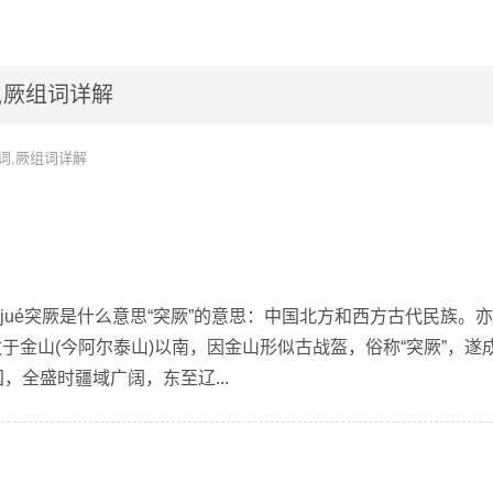
,厥组词详解
词,厥组词详解
ūjué突厥是什么意思“突厥”的意思：中国北方和西方古代民族。
于金山(今阿尔泰山)以南，因金山形似古战盔，俗称“突厥”，遂
，全盛时疆域广阔，东至辽...