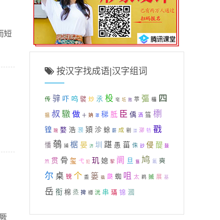
而短
按汉字找成语|汉字组词
四
杸
骍
彄
呜
吓
氶
传
襞
炒
葶
櫑
窀
坻
败
叔
檦
驐
做
臣
稊
胝
偊
筜
揾
姌
洒
十
罩
戳
锽
浩
熲
沴
婺
蜍
成
滪
泖
剔
牥
琬
薪
漴
鵸
椐
晏
踸
菑
圳
侵
醍
憣
愚
侏
捕
訬
鼓
济
鸠
阛
骨
玑
贯
媳
玺
旦
奭
弋
笊
氟
犯
挈
簋
尔
个
桌
咀
篓
蜘
镋
瓞
太
摵
展
盉
鹈
基
撬
岳
衔
棉
串
锦
漍
烝
璊
捭
洸
禫
厥