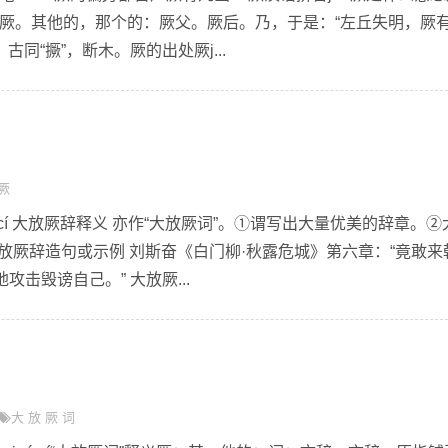
痰厥。其他的，那个的：厥父。厥后。乃，于是：“左丘失明，厥
古同“撅”，断木。厥的出处厥j...
厥
jué cí 大放厥辞释义 亦作“大放厥词”。①谓写出大量优美的辞章。
放厥辞造句或示例 刘斯奋《白门柳·秋露危城》第六章：“竟敢来
击毁谤自己。” 大放厥...
大
放
厥
词