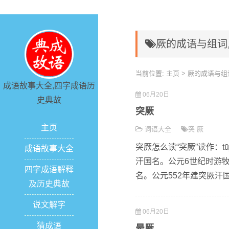
厥的成语与组词
当前位置:
主页
> 厥的成语与组
成语故事大全,四字成语历
06月20日
史典故
突厥
主页
词语大全
突
厥
突厥怎么读“突厥”读作：t
成语故事大全
汗国名。公元6世纪时游牧
四字成语解释
名。公元552年建突厥汗国
及历史典故
说文解字
06月20日
猜成语
晕厥