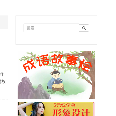
亦作
成族