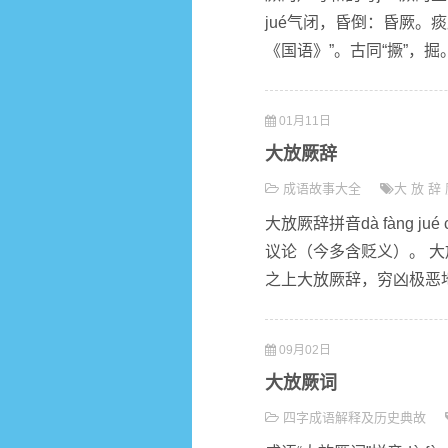
jué气闭，昏倒：昏厥。
《国语》”。古同“撅”，掘。
01月11日
大放厥辞
成语故事大全
大
放
辞
大放厥辞拼音dà fàng 
议论（今多含贬义）。 大
之上大放厥辞，穷凶极恶地攻
09月02日
大放厥词
四字成语解释及历史典故