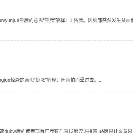
n/yūnjué晕厥的意思“晕厥”解释：1.昏厥。因脑部突然发生贫血
ngjué惊厥的意思“惊厥”解释：因害怕而晕过去。...
笔dubw厥的偏旁部首厂厥有几画12厥汉语拼音jué厥是什么意思