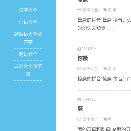
汉字大全
词语大全
厥
晕
晕厥的拼音“晕厥”拼音：yù
词语大全
时间失去知觉。...
歇后语大全及
答案
06月20日
谜语大全
惊厥
成语大全及解
词语大全
惊
厥
释
惊厥的拼音“惊厥”拼音：jī
06月03日
厥
汉字大全
厥
厥的声母和韵母jue厥的五