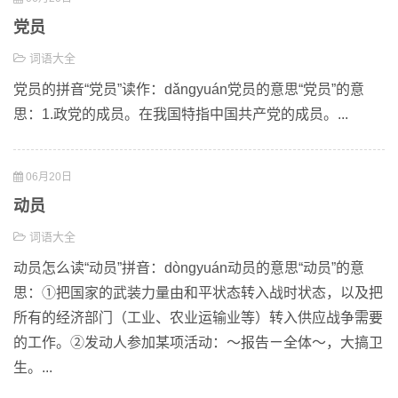
党员
词语大全
党员的拼音“党员”读作：dǎngyuán党员的意思“党员”的意
思：1.政党的成员。在我国特指中国共产党的成员。...
06月20日
动员
词语大全
动员怎么读“动员”拼音：dòngyuán动员的意思“动员”的意
思：①把国家的武装力量由和平状态转入战时状态，以及把
所有的经济部门（工业、农业运输业等）转入供应战争需要
的工作。②发动人参加某项活动：～报告ㄧ全体～，大搞卫
生。...