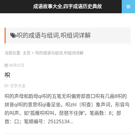
成语故事大全,四字成语历史典故
呮的成语与组词,呮组词详解
当前位置:
主页
> 呮的成语与组词,呮组词详解
06月02日
呮
汉字大全
呮的声母和韵母qi呮的五笔无呮偏旁部首口呮有几画8呮的
拼音qì呮的意思呮qì垂足坐。呮zhī〔呮查〕象声词，形容鸟
的叫声，如“孤雁呮呮叫，琵琶不住弹”。笔画数：8；部
首：口；笔顺编号：25125134...