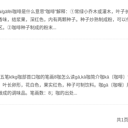
ā/gāfēi咖啡是什么意思“咖啡”解释：①常绿小乔木或灌木，叶子
香味，结浆果，深红色，内有两颗种子。种子炒熟制成粉，可以
。②咖啡种子制成的粉末...
的五笔klkg咖部首口咖的笔画8咖怎么读gā,kā咖简介咖kā〔咖啡
，叶长卵形，花白色，果实红色，种子可制饮料。咖gā〔咖喱〕
成的调味品。笔画数：8；咖的出处...
共1页