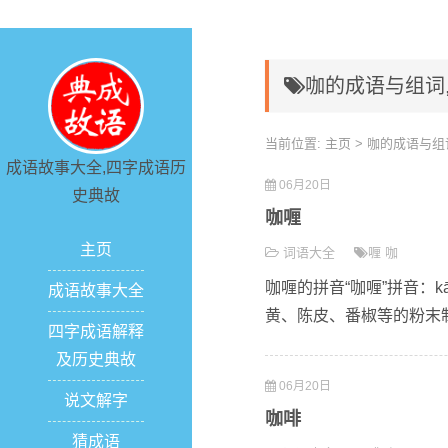
咖的成语与组词
当前位置:
主页
> 咖的成语与组
成语故事大全,四字成语历
06月20日
史典故
咖喱
主页
词语大全
喱
咖
咖喱的拼音“咖喱”拼音：k
成语故事大全
黄、陈皮、番椒等的粉末制
四字成语解释
及历史典故
06月20日
说文解字
咖啡
猜成语