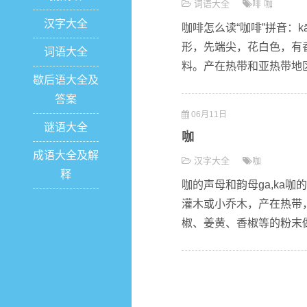
词语大全
啡
咖
汉字大全
咖啡怎么读“咖啡”拼音：k
形，先端尖，花白色，有
词语大全
料。产在热带和亚热带地区
歇后语大全及
答案
06月11日
谜语大全
咖
成语大全及解
汉字大全
咖
释
咖的声母和韵母ga,ka咖
灌木或小乔木，产在热带
椒、姜黄、香椒等的粉末做