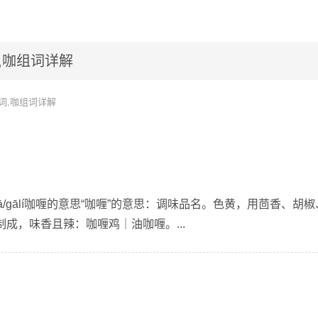
,咖组词详解
词,咖组词详解
ā/gālí咖喱的意思“咖喱”的意思：调味品名。色黄，用茴香、胡
成，味香且辣：咖喱鸡｜油咖喱。...