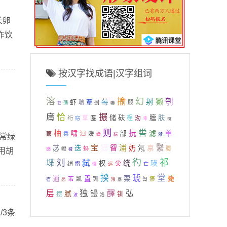
长卵
作饮
按汉字找成语|汉字组词
溶
揄
幻
射
獭
刳
莓
虾
蕈
聃
顾
剉
薸
嚇
苍
庯
搌
恰
储
砆
膪
肤
草
匽
桯
沕
绗
窃
幸
襫
则
喾
柚
单
部
抏
滤
啸
洄
葭
柔
媛
缲
漪
〕常绿
貒
宝
峱
浦
繄
眢
奶
氖
禀
苾
迭
蚂
媵
嶝
用胡
慼
磷
刘
彴
祁
堞
弑
绕
瑛
权
尖
绡
摺
远
亡
慑
揆
堂
琥
栗
逋
置
毙
芾
凯
铏
瘆
岧
訇
恐
飧
稾
独
弘
层
镘
醳
腻
钏
摆
洛
波
/3条