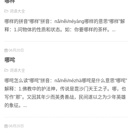
哪样
词语大全
哪样的拼音“哪样”拼音：nǎ/něi/néyàng哪样的意思“哪样”解
释：1.问物体的性质和状态。如：你要哪样的茶杯。...
06月20日
哪咤
词语大全
哪咤怎么读“哪咤”拼音：nǎ/něi/nézhà哪咤是什么意思“哪咤”
解释：1.佛教中的护法神，传说是毘沙门天王之子。哪，也
写作"那"。又因其年少而英勇善战，民间遂以之为少年英雄
的象征。...
06月20日