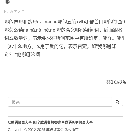
哪
汉字大全
哪的声母和韵母na,,nai,ne哪的五笔kvfb哪部首口哪的笔画9
哪怎么读nà,nǎ,nǎi,né,něi哪的含义哪nǎ疑问词，后面跟名
词或数量词，表示要求在所问范围中有所确定：哪样。哪里
（a.什么地方。b.用于反问句，表示否定，如“我哪哪知
道？”“他哪哪笨啊...
共1页/8条
成语故事大全-四字成语典故查询与成语历史故事大全
Copyright © 2012-2025 成语故事烩 版权所有