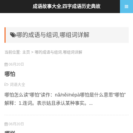
成语故事大全,四字成语历史典故
哪的成语与组词,哪组词详解
当前位置:
主页
> 哪的成语与组词,哪组词详解
06月20日
哪怕
词语大全
哪怕怎么读“哪怕”读作：nǎ/něi/népà哪怕是什么意思“哪怕”
解释：1.连词。表示姑且承认某种事实。...
06月20日