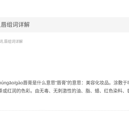
,唇组词详解
词,唇组词详解
húngāo/gào唇膏是什么意思“唇膏”的意思：美容化妆品。涂敷于
泽或红润的色彩。由无毒、无刺激性的油、脂、蜡、红色染料、