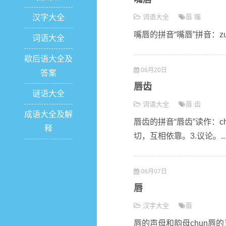
汉字大全
词语大全
唇
嘴
嘴唇的拼音“嘴唇”拼音：zuǐ
词语大全
歇后语大全及
06月20日
答案
唇齿
谜语大全
词语大全
唇
齿
成语大全及解
唇齿的拼音“唇齿”读作：c
释
切，互相依靠。3.议论。..
06月07日
唇
汉字大全
唇
唇的声母和韵母chun唇的