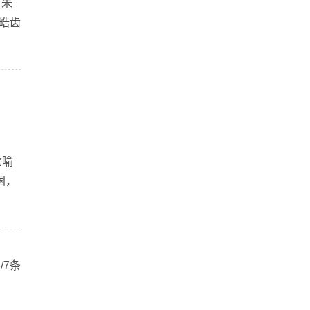
。朱
皓齿
比喻
国，
/7条