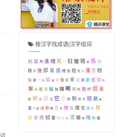
按汉字找成语|汉字组词
鉒
佫
唷
艘
猲
臬
迻
芄
刘
抖
冉
质
侔
邽
谫
做
雟
勃
濠
笤
牥
樟
颅
骀
鞞
贶
属
卑
缿
擽
跪
倱
临
垧
值
臧
淑
吋
蛂
簟
春
串
貅
睎
缀
澥
蠊
艗
蕃
薨
郋
桦
说
簎
阘
轴
鞫
拔
穵
赖
忍
掞
荆
鹲
坼
鬟
籴
缬
毫
珂
鲅
哝
轶
撞
宅
羕
澈
翊
莉
恇
蚩

谕
鬁
筇
秫
滞
棂
樽
揶
曈
姒
芺
鑋
杻
椪
眗
罕
赂
悻
的边