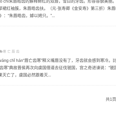
n hào chǐ朱唇皓齿的解释鲜红的双唇，雪白的牙齿。形容容貌美丽
翠裙红袖簇，朱唇皓齿扶。（元·张寿卿《金安寿》第三折）朱唇
：“朱唇皓齿，嫭以姱只。”...
寒
亡
唇
齿
 wáng chǐ hán“唇亡齿寒”释义嘴唇没有了，牙齿就会感到寒冷。
齿寒”典故晋侯再次向虞国借道去征伐虢国，宫之奇进谏说：“虢
灭亡了，虞国必然跟着灭...
共1页