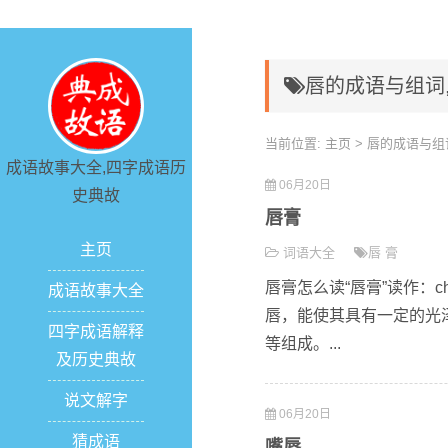
唇的成语与组词
当前位置:
主页
> 唇的成语与组
成语故事大全,四字成语历
06月20日
史典故
唇膏
主页
词语大全
唇
膏
唇膏怎么读“唇膏”读作：c
成语故事大全
唇，能使其具有一定的光
四字成语解释
等组成。...
及历史典故
说文解字
06月20日
猜成语
嘴唇