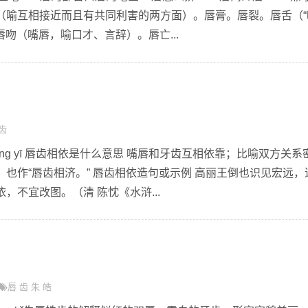
（喻互相接近而且有共同利害的两方面）。唇膏。唇裂。唇舌（“
唇吻（嘴唇，喻口才、言辞）。唇亡...
齿
 xiāng yī 唇齿相依是什么意思 嘴唇和牙齿互相依靠；比喻双方关系
也作“唇齿相济。” 唇齿相依造句或示例 高丽王倒也识见宏远，
，不宜改图。（清 陈忱《水浒...
唇
齿
朱
皓