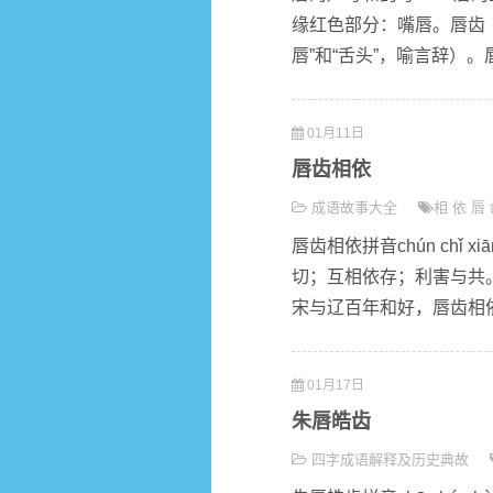
缘红色部分：嘴唇。唇齿
唇”和“舌头”，喻言辞）。
01月11日
唇齿相依
成语故事大全
相
依
唇
唇齿相依拼音chún chǐ
切；互相依存；利害与共。
宋与辽百年和好，唇齿相依
01月17日
朱唇皓齿
四字成语解释及历史典故