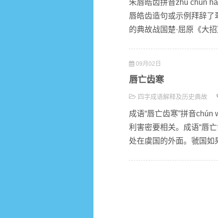
朱唇皓齿拼音zhū chú
唇皓齿造句或示例拜辞了
的典故战国楚·屈原《大招》
09月02日
唇亡齿寒
四字成语解释及历史典故
成语“唇亡齿寒”拼音chún
利害密要相关。成语“唇亡
处在虞国的外面。虢国如果