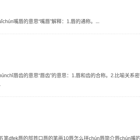
chún嘴唇的意思“嘴唇”解释：1.唇的通称。...
húnchǐ唇齿的意思“唇齿”的意思：1.唇和齿的合称。2.比喻关系密
.
五笔dfek唇的部首口唇的笔画10唇怎么拼chún唇简介唇chún嘴