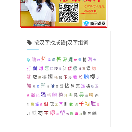
按汉字找成语|汉字组词
炻
筈
霹
蹁
娓
牠
漘
蝮
蹛
蝂
卡
髁
淖
橄
拧
睩
侃
诿
惠
倭
慇
楤
钭
粳
鲩
熹
蒤
揖
撵
朒
槾
铆
德
廞
薯
郫
傒
辎
鏺
墋
之
迥
襀
鄩
怗
兼
哈
鹎
递
祷
莪
玉
焄
釂
苟
墱
艗
昊
峱
峣
棪
哜
裼
需
捎
怨
甬
硗
诽
鲧
噇
千
裀
膛
佷
庇
鄞
基
跬
摸
饠
谫
膨
艺
闬
璺
麸
嘐
塱
芴
芏
繐
斟
儿
慢
绛
硿
诎
颉
鹑