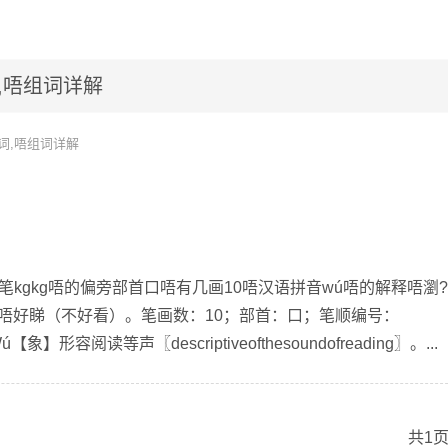
,唔组词详解
词,唔组词详解
笔kgkg唔的偏旁部首口唔有几画10唔汉语拼音wú唔的解释唔瀏
”：唔好睇（不好看）。笔画数：10；部首：口；笔顺编号：
象】形容阅读等声〖descriptiveofthesoundofreading〗。...
共1页