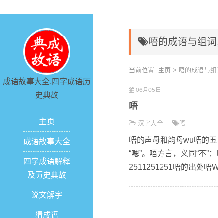
唔的成语与组词
当前位置:
主页
> 唔的成语与组
成语故事大全,四字成语历
06月05日
史典故
唔
主页
汉字大全
唔
唔的声母和韵母wu唔的五
成语故事大全
“嗯”。唔方言，义同“不
四字成语解释
2511251251唔的出处唔Wú【
及历史典故
说文解字
猜成语