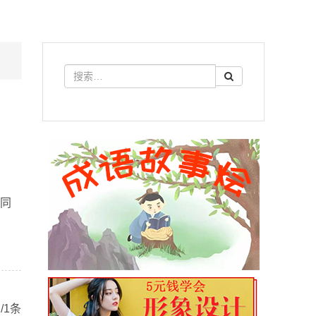
?同
/1条