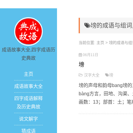
塝的成语与组词
当前位置:
主页
> 塝的成语与组
成语故事大全,四字成语历
06月11日
史典故
塝
主页
汉字大全
塝
塝的声母和韵母bang塝
成语故事大全
bàng方言，田地、沟
四字成语解释
画数：13；部首：土；笔顺编
及历史典故
说文解字
猜成语