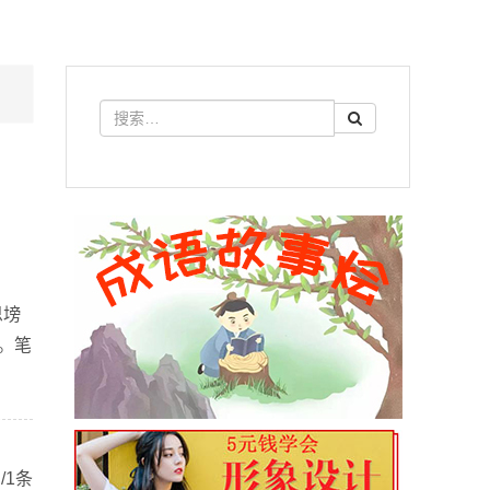
思塝
。笔
/1条