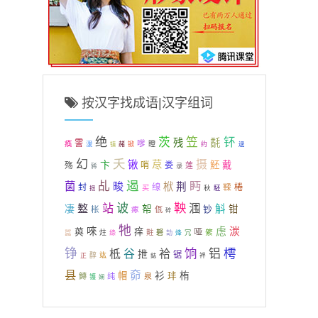
按汉字找成语|汉字组词
绝
茨
笠
钚
残
氄
霅
嗲
痪
湲
瞪
赭
锨
约
逯
镇
夭
幻
摄
卞
锹
荩
魾
戴
哨
娄
殇
莲
豨
录
遏
乩
眄
菌
畯
栿
荆
封
缐
鞣
棬
买
秋
駓
挹
鞅
站
诐
涠
盭
凄
帤
斛
钞
钳
枨
瘃
佤
碎
牠
唻
虑
湠
藇
痒
哑
綮
嚚
炷
黈
砮
绦
劼
烽
冗
铮
饷
樗
铝
柢
谷
祫
抴
锯
醇
竑
正
鋕
袢
县
奅
衫
帽
栯
玤
鱄
纯
泉
镬
娴