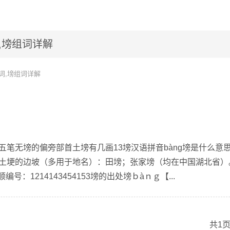
,塝组词详解
词,塝组词详解
的五笔无塝的偏旁部首土塝有几画13塝汉语拼音bàng塝是什么意
渠、土埂的边坡（多用于地名）：田塝；张家塝（均在中国湖北省）
号：1214143454153塝的出处塝ｂàｎｇ【...
共1页