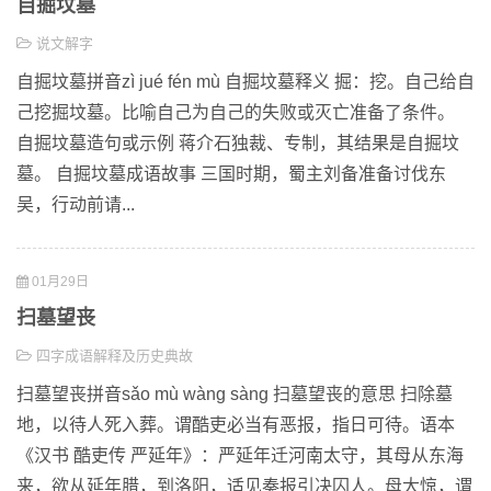
自掘坟墓
说文解字
自掘坟墓拼音zì jué fén mù 自掘坟墓释义 掘：挖。自己给自
己挖掘坟墓。比喻自己为自己的失败或灭亡准备了条件。
自掘坟墓造句或示例 蒋介石独裁、专制，其结果是自掘坟
墓。 自掘坟墓成语故事 三国时期，蜀主刘备准备讨伐东
吴，行动前请...
01月29日
扫墓望丧
四字成语解释及历史典故
扫墓望丧拼音sǎo mù wàng sàng 扫墓望丧的意思 扫除墓
地，以待人死入葬。谓酷吏必当有恶报，指日可待。语本
《汉书 酷吏传 严延年》：严延年迁河南太守，其母从东海
来，欲从延年腊，到洛阳，适见奏报引决囚人。母大惊，谓