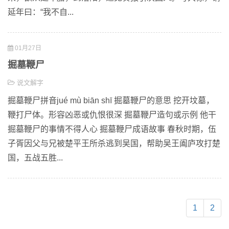
延年曰：“我不自...
01月27日
掘墓鞭尸
说文解字
掘墓鞭尸拼音jué mù biān shī 掘墓鞭尸的意思 挖开坟墓，
鞭打尸体。形容凶恶或仇恨很深 掘墓鞭尸造句或示例 他干
掘墓鞭尸的事情不得人心 掘墓鞭尸成语故事 春秋时期，伍
子胥因父与兄被楚平王所杀逃到吴国，帮助吴王阖庐攻打楚
国，五战五胜...
1
2