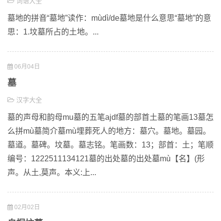
词语大全
墓地的拼音“墓地”读作：mùdì/de墓地是什么意思“墓地”的意
思：1.坟墓所占的土地。...
06月04日
墓
汉字大全
墓的声母和韵母mu墓的五笔ajdf墓的部首土墓的笔画13墓怎
么拼mù墓简介墓mù埋葬死人的地方：墓穴。墓地。墓园。
墓道。墓碑。坟墓。墓志铭。笔画数：13；部首：土；笔顺
编号：1222511134121墓的出处墓的出处墓mù【名】(形
声。从土,莫声。本义:上...
02月02日