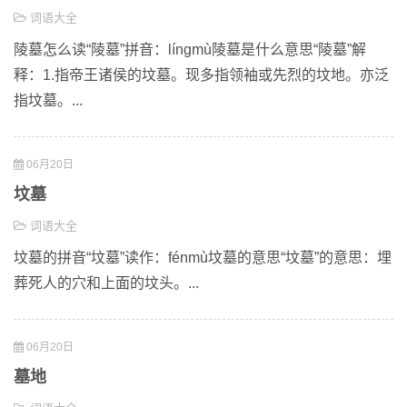
词语大全
陵墓怎么读“陵墓”拼音：língmù陵墓是什么意思“陵墓”解
释：1.指帝王诸侯的坟墓。现多指领袖或先烈的坟地。亦泛
指坟墓。...
06月20日
坟墓
词语大全
坟墓的拼音“坟墓”读作：fénmù坟墓的意思“坟墓”的意思：埋
葬死人的穴和上面的坟头。...
06月20日
墓地