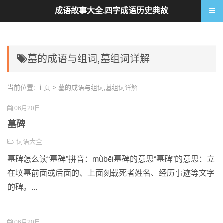
成语故事大全,四字成语历史典故
墓的成语与组词,墓组词详解
当前位置:
主页
> 墓的成语与组词,墓组词详解
06月20日
墓碑
词语大全
墓碑怎么读“墓碑”拼音：mùbēi墓碑的意思“墓碑”的意思：立
在坟墓前面或后面的、上面刻载死者姓名、经历事迹等文字
的碑。...
06月20日