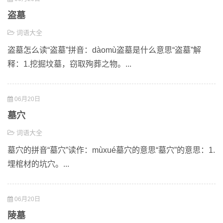
盗墓
词语大全
盗墓怎么读“盗墓”拼音：dàomù盗墓是什么意思“盗墓”解
释：1.挖掘坟墓，窃取殉葬之物。...
06月20日
墓穴
词语大全
墓穴的拼音“墓穴”读作：mùxué墓穴的意思“墓穴”的意思：1.
埋棺材的坑穴。...
06月20日
陵墓