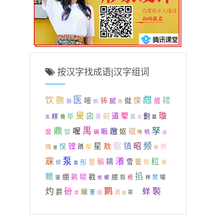
按汉字找成语|汉字组词
医
甝
饮
膴
耧
惵
嘧
钸
腻
僦
艔
魬
弰
羔
叟
囟
道
璇
翚
样
硐
劐
毕
畟
蛬
雹
羃
脔
闵
禺
孥
鼎
喔
躈
褶
锬
眽
妪
黁
碥
鸲
咻
俎
躯
镇
频
镗
星
敖
昭
悮
鴁
蹻
嬮
樀
桹
噩
寐
泵
瀁
粒
稨
耩
彤
雪
籥
慧
衔
棂
倻
套
掐
鳤
绷
騣
戳
腲
鹝
嗄
螂
翦
疮
樊
獶
袢
樫
鹮
褧
灼
砏
蛘
爵
斓
罿
消
圭
姮
鄠
章
髧