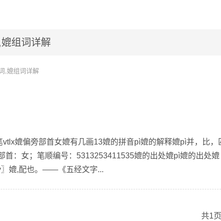
,媲组词详解
词,媲组词详解
vtlx媲偏旁部首女媲有几画13媲的拼音pì媲的解释媲pì并，比，
首：女；笔顺编号：5313253411535媲的出处媲pì媲的出处媲
ry〗媲,配也。——《五经文字...
共1页