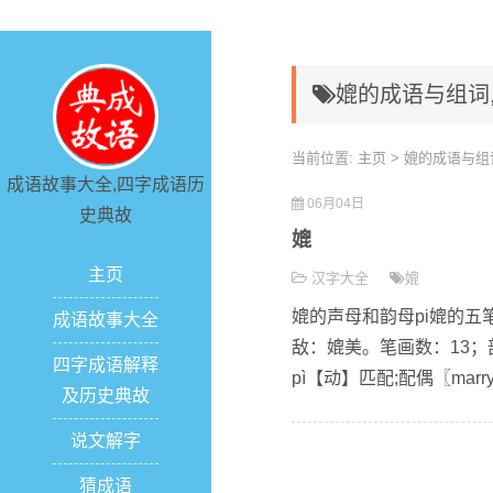
媲的成语与组词
当前位置:
主页
> 媲的成语与组
成语故事大全,四字成语历
06月04日
史典故
媲
主页
汉字大全
媲
媲的声母和韵母pi媲的五笔
成语故事大全
敌：媲美。笔画数：13；部
四字成语解释
pì【动】匹配;配偶〖mar
及历史典故
说文解字
猜成语