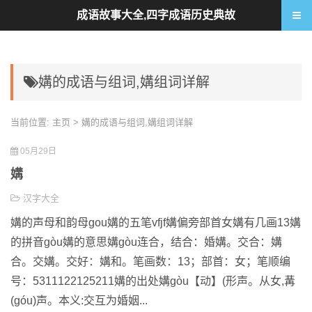
成语故事大全,四字成语历史典故
媾的成语与组词,媾组词详解
当前位置:
主页
> 媾的成语与组词,媾组词详解
05月29日
媾
汉字大全
媾的声母和韵母gou媾的五笔vfjf媾偏旁部首女媾有几画13媾
的拼音gòu媾的意思媾gòu连合，结合：婚媾。交合：媾
合。交媾。交好：媾和。笔画数：13；部首：女；笔顺编
号：5311122125211媾的出处媾gòu【动】(形声。从女,冓
(góu)声。本义:交互为婚姻...