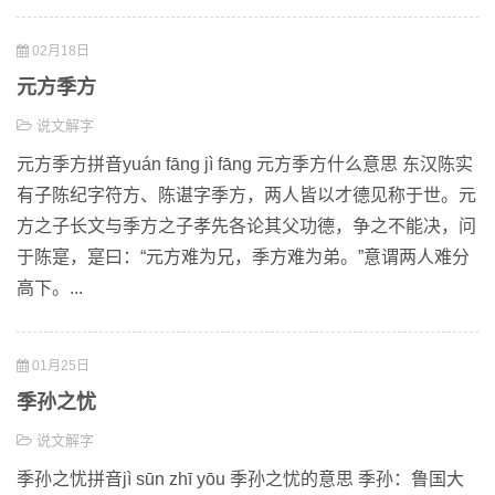
02月18日
元方季方
说文解字
元方季方拼音yuán fāng jì fāng 元方季方什么意思 东汉陈实
有子陈纪字符方、陈谌字季方，两人皆以才德见称于世。元
方之子长文与季方之子孝先各论其父功德，争之不能决，问
于陈寔，寔曰：“元方难为兄，季方难为弟。”意谓两人难分
高下。...
01月25日
季孙之忧
说文解字
季孙之忧拼音jì sūn zhī yōu 季孙之忧的意思 季孙：鲁国大