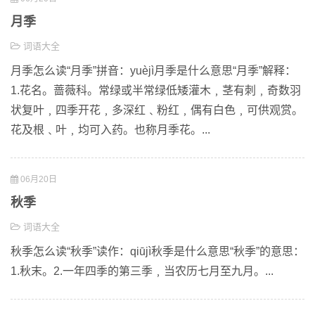
月季
词语大全
月季怎么读“月季”拼音：yuèjì月季是什么意思“月季”解释：
1.花名。蔷薇科。常绿或半常绿低矮灌木﹐茎有刺﹐奇数羽
状复叶﹐四季开花﹐多深红﹑粉红﹐偶有白色﹐可供观赏。
花及根﹑叶﹐均可入药。也称月季花。...
06月20日
秋季
词语大全
秋季怎么读“秋季”读作：qiūjì秋季是什么意思“秋季”的意思：
1.秋末。2.一年四季的第三季﹐当农历七月至九月。...