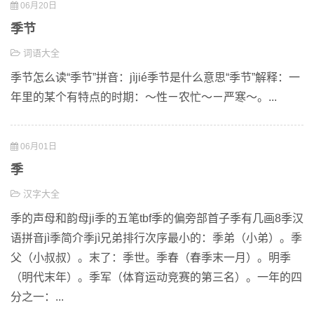
06月20日
季节
词语大全
季节怎么读“季节”拼音：jìjié季节是什么意思“季节”解释：一
年里的某个有特点的时期：～性ㄧ农忙～ㄧ严寒～。...
06月01日
季
汉字大全
季的声母和韵母ji季的五笔tbf季的偏旁部首子季有几画8季汉
语拼音jì季简介季jì兄弟排行次序最小的：季弟（小弟）。季
父（小叔叔）。末了：季世。季春（春季末一月）。明季
（明代末年）。季军（体育运动竞赛的第三名）。一年的四
分之一：...