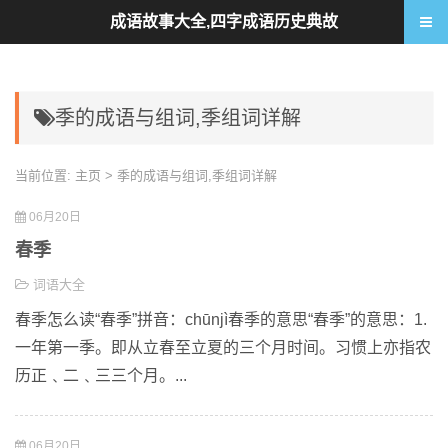
成语故事大全,四字成语历史典故
季的成语与组词,季组词详解
当前位置:
主页
> 季的成语与组词,季组词详解
06月20日
春季
词语大全
春季怎么读“春季”拼音：chūnjì春季的意思“春季”的意思：1.
一年第一季。即从立春至立夏的三个月时间。习惯上亦指农
历正﹑二﹑三三个月。...
06月20日