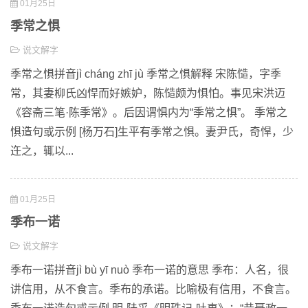
01月25日
季常之惧
说文解字
季常之惧拼音jì cháng zhī jù 季常之惧解释 宋陈慥，字季
常，其妻柳氏凶悍而好嫉妒，陈慥颇为惧怕。事见宋洪迈
《容斋三笔·陈季常》。后因谓惧内为“季常之惧”。 季常之
惧造句或示例 [杨万石]生平有季常之惧。妻尹氏，奇悍，少
迕之，辄以...
01月25日
季布一诺
说文解字
季布一诺拼音jì bù yī nuò 季布一诺的意思 季布：人名，很
讲信用，从不食言。季布的承诺。比喻极有信用，不食言。