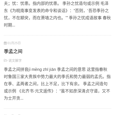
夫；忧：忧患。指内部的忧患。 季孙之忧造句或示例 毛泽
东《为皖南事变发表的命令和谈话》：“否则，‘吾恐季孙之
忧，不在颛臾，而在萧墙之内也。’” 季孙之忧成语故事 春秋
时期...
01月25日
季孟之间
说文解字
季孟之间拼音jì mèng zhī jiān 季孟之间的意思 这里指春秋
时鲁国三家大贵族中势力最大的季氏和势力最弱的孟氏。指
在季、孟两者之间，比上不足，比下有余。 季孟之间造句
或示例 《北齐书·元文遥传》：“虽不如彦深清贞守道，又不
为士开贪...