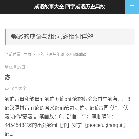
成语故事大全,四字成语历史典故
宓的成语与组词,宓组词详解
当前位置:
主页
> 宓的成语与组词,宓组词详解
05月29日
宓
汉字大全
宓的声母和韵母mi宓的五笔pntr宓的偏旁部首宀宓有几画8
宓汉语拼音mì宓的含义宓mì安静。姓。宓fú古同“伏”，“伏
羲”亦作“宓羲”。笔画数：8；部首：宀；笔顺编号：
44545434宓的出处宓mì【形】安宁〖peaceful;tranquil〗
宓...