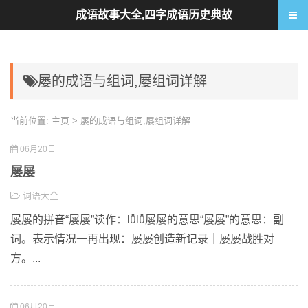
成语故事大全,四字成语历史典故
屡的成语与组词,屡组词详解
当前位置:
主页
> 屡的成语与组词,屡组词详解
06月20日
屡屡
词语大全
屡屡的拼音“屡屡”读作：lǚlǚ屡屡的意思“屡屡”的意思：副
词。表示情况一再出现：屡屡创造新记录｜屡屡战胜对
方。...
06月20日