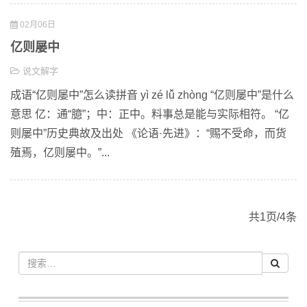
02月06日
亿则屡中
说文解字
成语“亿则屡中”怎么读拼音 yì zé lǚ zhòng “亿则屡中”是什么
意思 亿：通“臆”；中：正中。料事总是能与实际相符。 “亿
则屡中”历史典故及出处 《论语·先进》：“赐不受命，而货
殖焉，亿则屡中。”...
共1页/4条