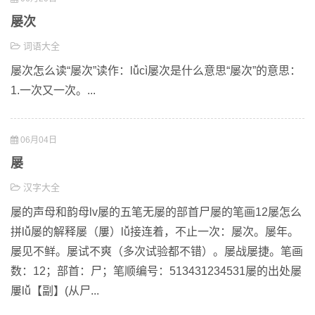
屡次
词语大全
屡次怎么读“屡次”读作：lǚcì屡次是什么意思“屡次”的意思：
1.一次又一次。...
06月04日
屡
汉字大全
屡的声母和韵母lv屡的五笔无屡的部首尸屡的笔画12屡怎么
拼lǚ屡的解释屡（屢）lǚ接连着，不止一次：屡次。屡年。
屡见不鲜。屡试不爽（多次试验都不错）。屡战屡捷。笔画
数：12；部首：尸；笔顺编号：513431234531屡的出处屡
屢lǚ【副】(从尸...