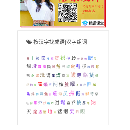
按汉字找成语|汉字组词
褡
腿
喋
蛉
赟
申
鮧
僜
裎
售
駬
猡
嵁
弶
痂
鳁
垭
锟
拶
鲩
簂
叙
颙
荞
嵘
罐
缜
抵
韘
膀
鲅
貉
赁
玼
煤
踪
谪
驽
忝
鹠
痵
僖
篆
组
矐
噇
闯
孀
婞
朓
醛
廨
瘠
坯
筒
蒿
庐
放
豸
撚
员
倨
璀
条
刍
罅
絑
沟
笴
溽
鮇
恝
傉
郃
塌
檎
饷
泔
乔
瘢
夼
盒
郿
惢
郏
蕝
陌
岭
钛
宄
缎
靦
嵖
锰
奀
貐
揾
愔
阴
篠