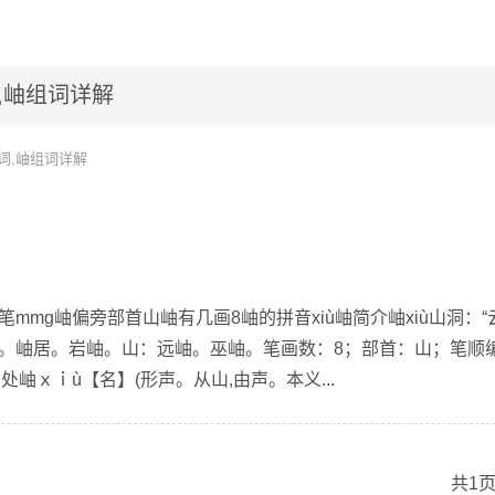
,岫组词详解
词,岫组词详解
笔mmg岫偏旁部首山岫有几画8岫的拼音xiù岫简介岫xiù山洞：“
”。岫居。岩岫。山：远岫。巫岫。笔画数：8；部首：山；笔顺
出处岫ｘｉù【名】(形声。从山,由声。本义...
共1页