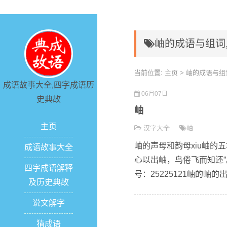
岫的成语与组词
当前位置:
主页
> 岫的成语与组
成语故事大全,四字成语历
06月07日
史典故
岫
主页
汉字大全
岫
岫的声母和韵母xiu岫的五
成语故事大全
心以出岫，鸟倦飞而知还
四字成语解释
号：25225121岫的岫的
及历史典故
说文解字
猜成语