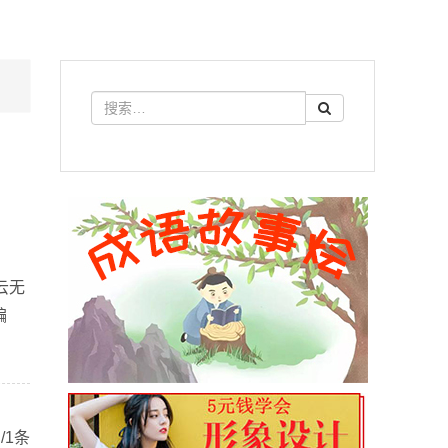
云无
编
/1条