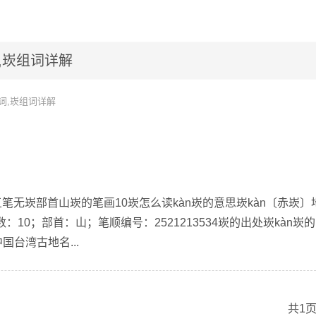
,崁组词详解
词,崁组词详解
五笔无崁部首山崁的笔画10崁怎么读kàn崁的意思崁kàn〔赤崁〕
10；部首：山；笔顺编号：2521213534崁的出处崁kàn崁
:中国台湾古地名...
共1页