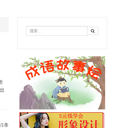
地
的出
/1条