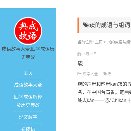
崁的成语与组词
当前位置:
主页
> 崁的成语与组
成语故事大全,四字成语历
06月13日
史典故
崁
主页
汉字大全
崁
崁的声母和韵母kan崁的
成语故事大全
名，在中国台湾省。笔画数：
四字成语解释
处崁kàn——“赤”Chìkàn
及历史典故
说文解字
猜成语