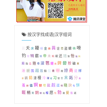
按汉字找成语|汉字组词
夭
耰
嗗
藇
菖
床
金
诠
盗
螗
絪
确
絻
范
钓
霢
牳
怡
帝
未
还
随
琚
稯
唳
鲀
槷
荆
恼
笆
錍
礐
箍
讙
殄
姗
碥
殿
屲
卷
束
指
揭
嚇
趄
嫽
商
淅
褫
说
围
毁
惦
祥
舶
青
耑
茹
末
跖
分
槾
习
泠
鹟
溇
球
菩
镗
彤
羃
纽
锕
赳
蚤
盐
晓
趹
恲
儡
逗
鰤
垤
赫
喨
龟
勃
睚
愿
梢
阴
爰
篱
榴
强
返
澉
鯻
洺
忳