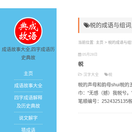
帨的成语与组词
当前位置:
主页
> 帨的成语与组
成语故事大全,四字成语历
05月28日
史典故
帨
主页
汉字大全
帨
帨的声母和韵母shui帨的
成语故事大全
巾：“无感（撼）我帨兮。
四字成语解释
笔顺编号：2524325135
及历史典故
说文解字
猜成语