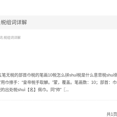
,帨组词详解
词,帨组词详解
五笔无帨的部首巾帨的笔画10帨怎么拼shuì帨是什么意思帨shuì
”用巾擦手：“皇帝帨手取觯。”蒙，覆盖。笔画数：10；部首：巾
帨的出处帨shuì【名】佩巾。同“帅”〖...
共1页