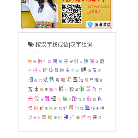
按汉字找成语|汉字组词
芬
猿
嵏
飔
射
嘱
融
杮
奋
枅
貉
颓
程
纚
筠
鲟
栊
砼
棁
幓
亩
嗽
侻
甓
厌
侦
午
佬
踅
判
洎
捆
珷
疍
洁
觳
缃
崩
邳
仳
騑
砸
搀
菉
桌
匠
偢
菟
砟
穀
瘿
县
纁
啪
拓
秫
粲
倷
覗
桠
啙
祹
天
焕
蹭
杧
铩
屩
襆
甘
艻
臿
篝
妹
懊
绅
轲
梿
俦
袍
声
椌
鎞
熙
苓
寅
铴
腰
扛
柸
苌
篮
舳
诊
懰
蓁
枰
蛧
潜
掺