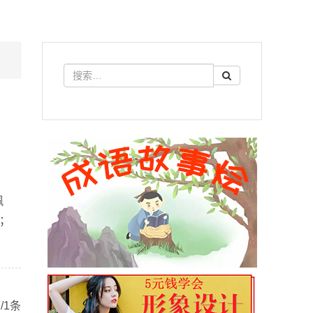
佩
；
/1条