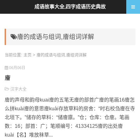
成语故事大全,四字成语历史典故
廥的成语与组词,廥组词详解
当前位置:
主页
> 廥的成语与组词,廥组词详解
06月06日
廥
汉字大全
廥的声母和韵母kuai廥的五笔无廥的部首广廥的笔画16廥怎
么拼kuài廥的意思廥kuài存放草料的房舍：“时右校刍廥在寺
北垣下。”储存的草料：“储廥廪。”仓；仓库：仓廥。笔画
数：16；部首：广；笔顺编号：41334125廥的出处廥
kuài【名】堆放秣草...