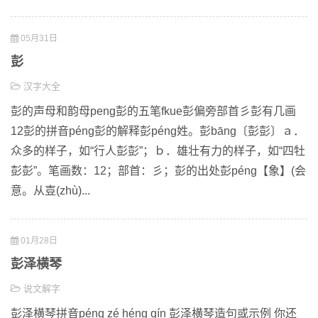
05月31日
彭
汉字大全
彭的声母和韵母peng彭的五笔fkue彭偏旁部首彡彭有几画
12彭的拼音péng彭的解释彭péng姓。彭bāng〔彭彭〕ａ．
众多的样子，如“行人彭彭”；ｂ．雄壮有力的样子，如“四牡
彭彭”。笔画数：12；部首：彡；彭的出处彭péng【象】(会
意。从壴(zhù)...
01月28日
彭泽横琴
说文解字
彭泽横琴拼音péng zé héng qín 彭泽横琴造句或示例 你还