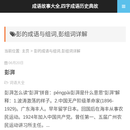
成语故事大全,四字成语历史典故
彭的成语与组词,彭组词详解
当前位置:
主页
> 彭的成语与组词,彭组词详解
06月20日
彭湃
词语大全
彭湃怎么读“彭湃”拼音：péngpài彭湃是什么意思“彭湃”解
释：1.波涛激荡的样子。2.中国无产阶级革命家(1896-
1929)。广东海丰人。早年留学日本。回国后在海丰从事农
民运动。1924年加入中国共产党。曾任第一、五届广州农
民运动讲习所主任。...