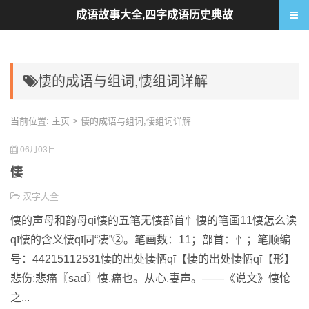
成语故事大全,四字成语历史典故
悽的成语与组词,悽组词详解
当前位置:
主页
> 悽的成语与组词,悽组词详解
06月03日
悽
汉字大全
悽的声母和韵母qi悽的五笔无悽部首忄悽的笔画11悽怎么读
qī悽的含义悽qī同“凄”②。笔画数：11；部首：忄；笔顺编
号：44215112531悽的出处悽恓qī【悽的出处悽恓qī【形】
悲伤;悲痛〖sad〗悽,痛也。从心,妻声。——《说文》悽怆
之...