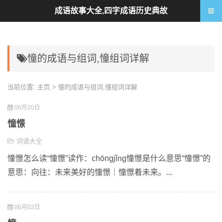
成语故事大全,四字成语历史典故
憧的成语与组词,憧组词详解
当前位置:
主页
> 憧的成语与组词,憧组词详解
06月20日
憧憬
词语大全
憧憬怎么读“憧憬”读作：chōngjǐng憧憬是什么意思“憧憬”的
意思：向往：未来美好的憧憬｜憧憬着未来。...
06月02日