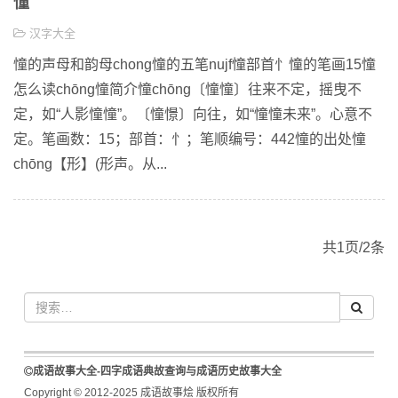
憧
汉字大全
憧的声母和韵母chong憧的五笔nujf憧部首忄憧的笔画15憧
怎么读chōng憧简介憧chōng〔憧憧〕往来不定，摇曳不
定，如“人影憧憧”。〔憧憬〕向往，如“憧憧未来”。心意不
定。笔画数：15；部首：忄；笔顺编号：442憧的出处憧
chōng【形】(形声。从...
共1页/2条
成语故事大全-四字成语典故查询与成语历史故事大全
Copyright © 2012-2025 成语故事烩 版权所有