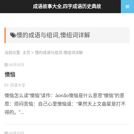
成语故事大全,四字成语历史典故
懊的成语与组词,懊组词详解
当前位置:
主页
> 懊的成语与组词,懊组词详解
06月20日
懊恼
词语大全
懊恼怎么读“懊恼”读作：àonǎo懊恼是什么意思“懊恼”的意
思：烦闷苦恼：自己心里懊恼道：“果然天上文曲星是打不
得的。”...
06月20日