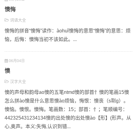
懊悔
词语大全
懊悔的拼音“懊悔”读作：àohuǐ懊悔的意思“懊悔”的意思：烦
恼，后悔：懊悔当初不该如此。...
06月04日
懊
汉字大全
懊的声母和韵母ao懊的五笔ntmd懊的部首忄懊的笔画15懊
怎么拼ào懊是什么意思懊ào烦恼，悔恨：懊丧（s刵g）。
懊恼。懊恨。懊悔。笔画数：15；部首：忄；笔顺编号：
442325431234134懊的出处懊的出处懊ào【形】(形声。从
心,奥声。本义:失悔,认识到错...