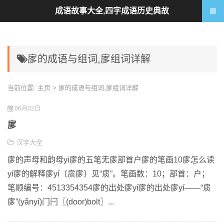
成语故事大全,四字成语历史典故
扅的成语与组词,扅组词详解
当前位置:
主页
> 扅的成语与组词,扅组词详解
06月02日
扅
汉字大全
扅的声母和韵母yi扅的五笔无扅部首户扅的笔画10扅怎么读
yí扅的解释扅yí〔扊扅〕见“扊”。笔画数：10；部首：户；
笔顺编号：4513354354扅的出处扅yí扅的出处扅yí——“扊
扅”(yǎnyí)门闩〖(door)bolt〗...