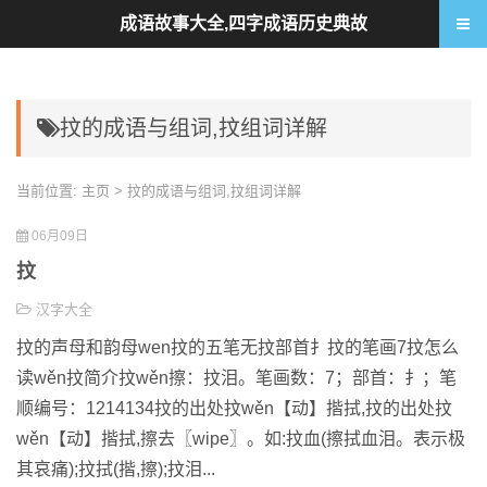
成语故事大全,四字成语历史典故
抆的成语与组词,抆组词详解
当前位置:
主页
> 抆的成语与组词,抆组词详解
06月09日
抆
汉字大全
抆的声母和韵母wen抆的五笔无抆部首扌抆的笔画7抆怎么
读wěn抆简介抆wěn擦：抆泪。笔画数：7；部首：扌；笔
顺编号：1214134抆的出处抆wěn【动】揩拭,抆的出处抆
wěn【动】揩拭,擦去〖wipe〗。如:抆血(擦拭血泪。表示极
其哀痛);抆拭(揩,擦);抆泪...