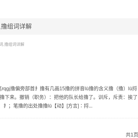
,撸组词详解
词,撸组词详解
rqgj撸偏旁部首扌撸有几画15撸的拼音lū撸的含义撸（擼）lū捋
叶子撸下来。撤销（职务）：把他的队长给撸了。训斥，斥责：挨了
扌；笔撸的出处撸擼lū【动】[方言]∶捋...
共1页