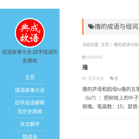
撸的成语与组词
当前位置:
主页
> 撸的成语与组
成语故事大全,四字成语历
06月04日
史典故
撸
主页
汉字大全
撸
撸的声母和韵母lu撸的五笔
成语故事大全
（lu?）：把树枝上的
四字成语解释
顿撸。笔画数：15；部首：
及历史典故
说文解字
猜成语