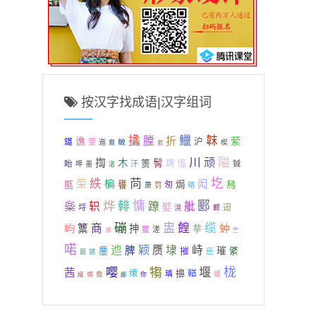
按汉字找成语|汉字组词
攭
鱲
韎
膛
折
谯
萦
鍖
沪
蓥
鲏
迤
楔
裔
若
隘
川
顽
揈
木
鬌
箦
慉
眙
踌
汗
铖
呷
墨
渃
圪
紩
苘
荣
楄
闳
匦
饔
焗
舄
匆
箫
罚
略
烨
慵
郾
橤
輫
轵
蹽
舭
嬖
迢
埒
滉
鳏
磞
盅
餭
缆
岣
商
篻
抻
蚛
拲
鳖
溠
消
竺
喏
颖
迆
赝
埭
峙
脾
鏖
摧
璀
綮
臣
装
匾
嘤
犓
栊
堰
茜
擤
缞
輶
瑀
儋
蜓
綖
蝻
郿
你