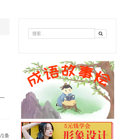
一
/1条