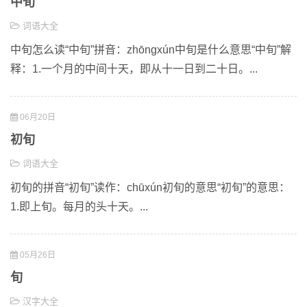
中旬
词语大全
中旬怎么读“中旬”拼音：zhōnɡxún中旬是什么意思“中旬”解
释：1.一个月的中间十天，即从十一日到二十日。...
06月20日
初旬
词语大全
初旬的拼音“初旬”读作：chūxún初旬的意思“初旬”的意思：
1.即上旬。每月的头十天。...
05月26日
旬
汉字大全