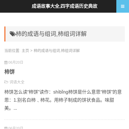
成语故事大全,四字成语历史典故
柿的成语与组词,柿组词详解
当前位置:
主页
> 柿的成语与组词,柿组词详解
06月20日
柿饼
词语大全
柿饼怎么读“柿饼”读作：shìbǐng柿饼是什么意思“柿饼”的意
思：1.别名白柿﹑柿花。用柿子制成的饼状食品。味甜
美。...
06月20日