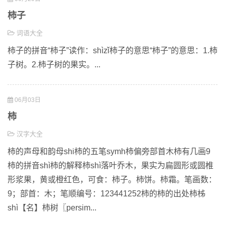
柿子
词语大全
柿子的拼音“柿子”读作：shìzǐ柿子的意思“柿子”的意思：1.柿
子树。2.柿子树的果实。...
06月03日
柿
汉字大全
柿的声母和韵母shi柿的五笔symh柿偏旁部首木柿有几画9
柿的拼音shì柿的解释柿shì落叶乔木，果实为扁圆形或圆椎
形浆果，黄或橙红色，可食：柿子。柿饼。柿霜。笔画数：
9；部首：木；笔顺编号：123441252柿的柿的出处柿柹
shì【名】柿树〖persim...