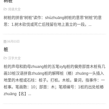
树桩
词语大全
树桩的拼音“树桩”读作：shùzhuāng树桩的意思“树桩”的意
思：1.树木砍伐或死亡后残留在地上直立的一段。...
06月03日
桩
汉字大全
桩的声母和韵母zhuang桩的五笔syfg桩的偏旁部首木桩有几
画10桩汉语拼音zhuāng桩的解释桩（樁）zhuāng一头插入
地里的木棍或石柱：桩子。打桩。木桩。量词，指事件：一
桩事。笔画数：10；部首：木；笔顺编号：1桩的出处桩樁
zhuāng【名】...