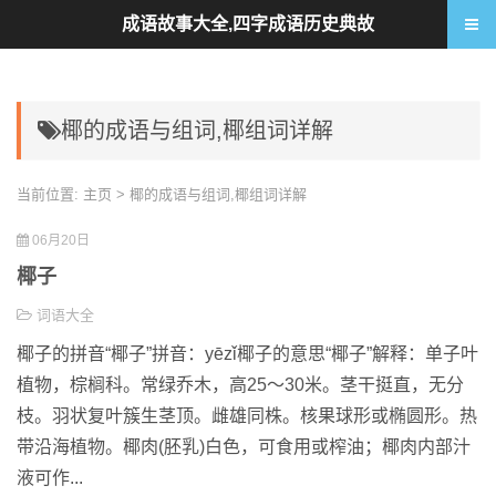
成语故事大全,四字成语历史典故
椰的成语与组词,椰组词详解
当前位置:
主页
> 椰的成语与组词,椰组词详解
06月20日
椰子
词语大全
椰子的拼音“椰子”拼音：yēzǐ椰子的意思“椰子”解释：单子叶
植物，棕榈科。常绿乔木，高25～30米。茎干挺直，无分
枝。羽状复叶簇生茎顶。雌雄同株。核果球形或椭圆形。热
带沿海植物。椰肉(胚乳)白色，可食用或榨油；椰肉内部汁
液可作...