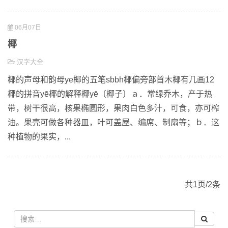
06月07日
椰
汉字大全
椰的声母和韵母ye椰的五笔sbbh椰偏旁部首木椰有几画12
椰的拼音yē椰的解释椰yē〔椰子〕ａ．常绿乔木，产于热
带，树干很高，核果椭圆形，果肉白色多汁，可食，亦可榨
油。果壳可做各种器皿，叶可盖屋、编席、制扇等；ｂ．这
种植物的果实，...
共1页/2条