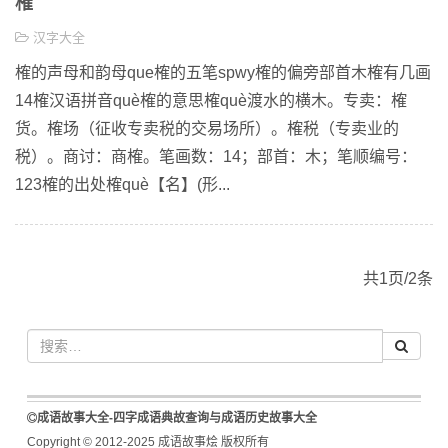
榷
汉字大全
榷的声母和韵母que榷的五笔spwy榷的偏旁部首木榷有几画
14榷汉语拼音què榷的意思榷què渡水的横木。专卖：榷
货。榷场（征收专卖税的交易场所）。榷税（专卖业的
税）。商讨：商榷。笔画数：14；部首：木；笔顺编号：
123榷的出处榷què【名】(形...
共1页/2条
成语故事大全-四字成语典故查询与成语历史故事大全
Copyright © 2012-2025 成语故事烩 版权所有