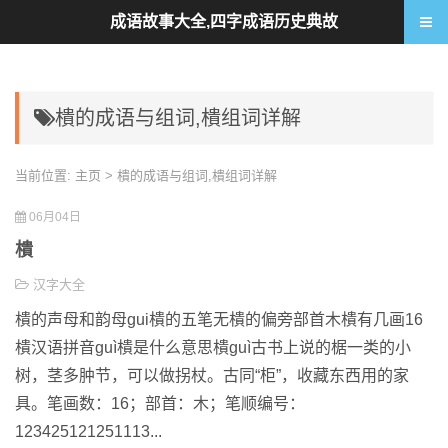
成语故事大全,四字成语历史典故
樻的成语与组词,樻组词详解
当前位置:
主页
> 樻的成语与组词,樻组词详解
06月04日
樻
汉字大全
樻的声母和韵母gui樻的五笔无樻的偏旁部首木樻有几画16
樻汉语拼音guì樻是什么意思樻guì古书上说的椐一类的小
树，茎多肿节，可以做拐杖。古同“柜”，收藏东西用的家
具。笔画数：16；部首：木；笔顺编号：
123425121251113...