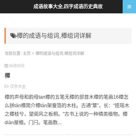
成语故事大全,四字成语历史典故
橝的成语与组词,橝组词详解
当前位置:
主页
> 橝的成语与组词,橝组词详解
06月05日
橝
汉字大全
橝的声母和韵母tan橝的五笔无橝的部首木橝的笔画16橝怎
么拼tán橝简介橝tán架蚕箔的木柱。古通“覃”，长：“揽瑶木
之橝枝兮，望阆风之板桐。”古书上说的一种橉类植物。橝
diàn屋檐。门闩。笔画数...