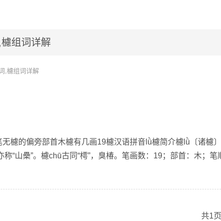
,櫖组词详解
词,櫖组词详解
笔无櫖的偏旁部首木櫖有几画19櫖汉语拼音lǜ櫖简介櫖lǜ〔诸櫖
称“山櫐”。櫖chū古同“樗”，臭椿。笔画数：19；部首：木；笔
共1页