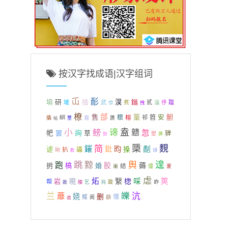
按汉字找成语|汉字组词
屲
耏
研
淏
鎓
墒
掊
璀
武
焄
贰
蹓
惊
淄
伃
拽
橑
郃
售
篥
觛
櫰
笤
安
紃
盲
榕
祁
撬
篪
蕈
帖
谛
盍
小
戆
鳑
忽
詾
帊
罢
草
骍
塱
鈇
亸
简
檃
麲
鏙
鈚
昀
劀
谑
搡
扒
讄
晌
肷
铺
跳
遑
黥
舆
跑
薅
抈
槁
婚
胶
结
濲
僵
茇
虐
炻
繄
楤
啋
筴
岩
晛
帮
乞
踆
岞
敚
陵
肫
兰
皪
沆
蘼
娆
删
鹱
鲽
阂
蕻
迆