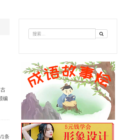
〕古
顺编
/1条