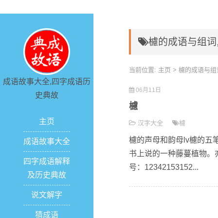
櫖的成语与组词
当前位置:
主页
> 櫖的成语与组
成语故事大全,四字成语历
06月11日
史典故
櫖
主页
汉字大全
櫖
櫖的声母和韵母lv櫖的五
成语故事大全
书上说的一种藤蔓植物。亦
四字成语解释
号：12342153152...
及历史典故
说文解字
猜成语