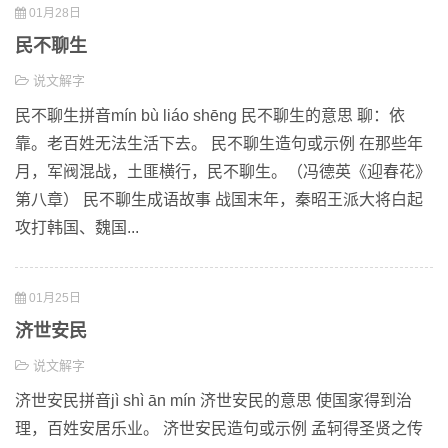
01月28日
民不聊生
说文解字
民不聊生拼音mín bù liáo shēng 民不聊生的意思 聊：依
靠。老百姓无法生活下去。 民不聊生造句或示例 在那些年
月，军阀混战，土匪横行，民不聊生。（冯德英《迎春花》
第八章） 民不聊生成语故事 战国末年，秦昭王派大将白起
攻打韩国、魏国...
01月25日
济世安民
说文解字
济世安民拼音jì shì ān mín 济世安民的意思 使国家得到治
理，百姓安居乐业。 济世安民造句或示例 孟轲得圣贤之传