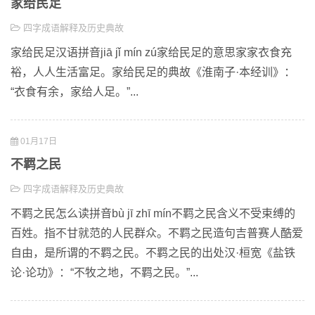
家给民足
四字成语解释及历史典故
家给民足汉语拼音jiā jǐ mín zú家给民足的意思家家衣食充
裕，人人生活富足。家给民足的典故《淮南子·本经训》：
“衣食有余，家给人足。”...
01月17日
不羁之民
四字成语解释及历史典故
不羁之民怎么读拼音bù jī zhī mín不羁之民含义不受束缚的
百姓。指不甘就范的人民群众。不羁之民造句吉普赛人酷爱
自由，是所谓的不羁之民。不羁之民的出处汉·桓宽《盐铁
论·论功》：“不牧之地，不羁之民。”...