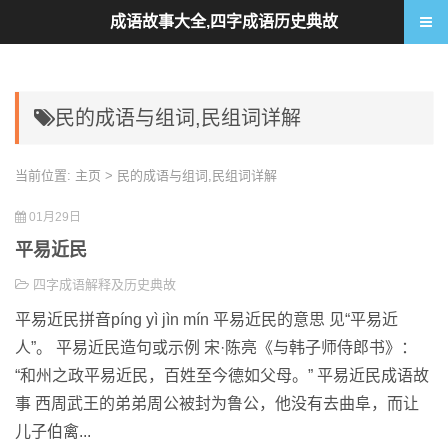
成语故事大全,四字成语历史典故
民的成语与组词,民组词详解
当前位置:
主页
> 民的成语与组词,民组词详解
01月29日
平易近民
四字成语解释及历史典故
平易近民拼音píng yì jìn mín 平易近民的意思 见“平易近
人”。 平易近民造句或示例 宋·陈亮《与韩子师侍郎书》：
“和州之政平易近民，百姓至今德如父母。” 平易近民成语故
事 西周武王的弟弟周公被封为鲁公，他没有去曲阜，而让
儿子伯禽...