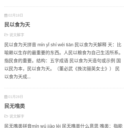
02月18日
民以食为天
说文解字
民以食为天拼音 mín yǐ shí wéi tiān 民以食为天解释 天：比
喻赖以生存的最重要的东西。人民以粮食为自己生活所系。
指民食的重要。结构：五字成语 民以食为天造句或示例 国
以民为本，民以食为天。（董必武《挽沈骊英女士》） 民
以食为天成...
01月28日
民无噍类
说文解字
民无噍类拼音mín wú jiào lèi 民无噍类什么意思 噍类：指能