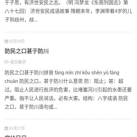
于子思，有济世安民之志。（明 冯梦龙《东周列国志》第
八十七回） 济世安民成语故事 隋朝末年，李渊带着4岁的儿
子到歧州，歧...
02月18日
防民之口甚于防川
说文解字
防民之口甚于防川拼音 fáng mín zhī kǒu shèn yú fáng
chuān 防民之口，甚于防川什么意思 防：阻止；甚：超
过。阻止人民进行批评的危害，比堵塞河川引起的水患还要
严重。指不让人民说话，必有大害。结构：八字成语 防民
之口，甚于防川造句或...
01月17日