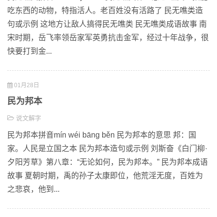
吃东西的动物，特指活人。老百姓没有活路了 民无噍类造
句或示例 这地方让敌人搞得民无噍类 民无噍类成语故事 南
宋时期，岳飞率领岳家军英勇抗击金军，经过十年战争，很
快要打到金...
01月28日
民为邦本
说文解字
民为邦本拼音mín wéi bāng běn 民为邦本的意思 邦：国
家。人民是立国之本 民为邦本造句或示例 刘斯奋《白门柳·
夕阳芳草》第八章：“无论如何，民为邦本。” 民为邦本成语
故事 夏朝时期，禹的孙子太康即位，他荒淫无度，百姓为
之悲哀，他到...