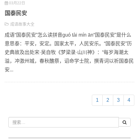
03月22日
国泰民安
成语故事大全
成语“国泰民安”怎么读拼音guó tài mín ān“国泰民安”是什么
意思泰：平安，安定。国家太平，人民安乐。“国泰民安”历
史典故及出处宋·吴自牧《梦梁录·山川神》：“每岁海潮太
溢，冲激州城，春秋醮祭，诏命学士院，撰青词以祈国泰民
安...
1
2
3
4