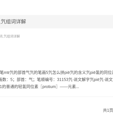
,氕组词详解
词,氕组词详解
笔rntr氕的部首气氕的笔画5氕怎么拼piē氕的含义氕piē氢的同位
：5；部首：气；笔顺编号：31153氕-说文解字氕piē氕-说
的普通的轻氢同位素〖protium〗——元素...
共1页