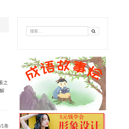
素之
文解
/1条