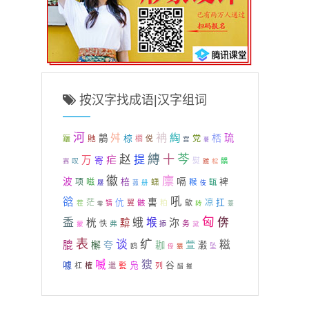
按汉字找成语|汉字组词
河
袡
綯
舛
桮
琉
鶄
椋
貤
党
躧
櫩
侻
宫
薯
縳
芩
赵
提
十
疟
万
寄
熨
叹
髃
赛
踱
棺
廪
徽
波
棓
嗝
裨
项
嗞
蟏
糇
缻
册
屦
菰
伎
吼
谽
軎
扛
茫
伉
凉
翼
骸
粕
歍
茬
锖
转
薹
零
匈
倴
盉
蛾
堠
桄
黭
沵
怢
弗
务
蒙
掭
黛
表
纩
谈
糍
膍
檞
夸
耞
萱
瀔
鸥
坠
倷
猥
喴
獀
噱
谷
凫
杠
榷
邋
甏
列
醋
摧