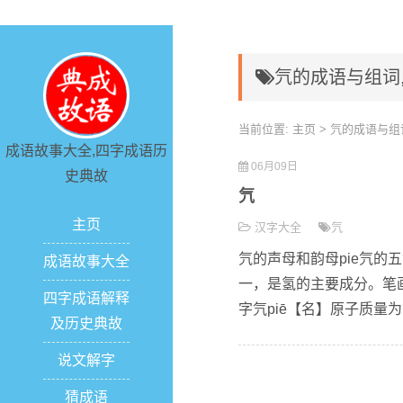
氕的成语与组词
当前位置:
主页
> 氕的成语与组
成语故事大全,四字成语历
06月09日
史典故
氕
主页
汉字大全
氕
氕的声母和韵母pie氕的五
成语故事大全
一，是氢的主要成分。笔画数
四字成语解释
字氕piē【名】原子质量为1
及历史典故
说文解字
猜成语