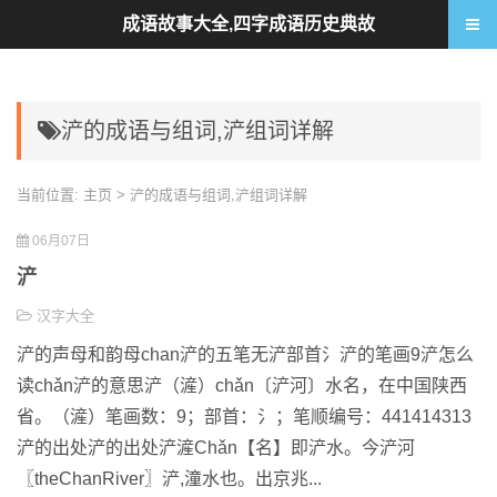
成语故事大全,四字成语历史典故
浐的成语与组词,浐组词详解
当前位置:
主页
> 浐的成语与组词,浐组词详解
06月07日
浐
汉字大全
浐的声母和韵母chan浐的五笔无浐部首氵浐的笔画9浐怎么
读chǎn浐的意思浐（滻）chǎn〔浐河〕水名，在中国陕西
省。（滻）笔画数：9；部首：氵；笔顺编号：441414313
浐的出处浐的出处浐滻Chǎn【名】即浐水。今浐河
〖theChanRiver〗浐,潼水也。出京兆...