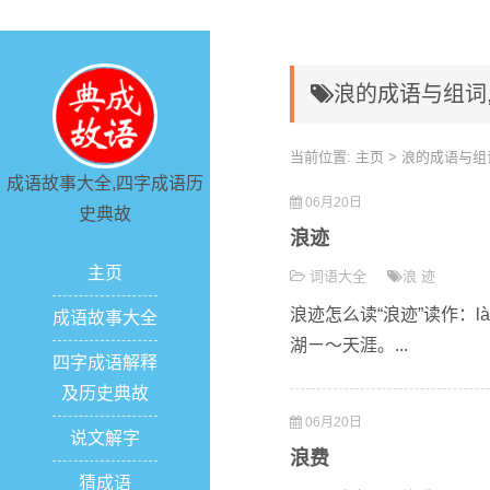
浪的成语与组词
当前位置:
主页
> 浪的成语与组
成语故事大全,四字成语历
06月20日
史典故
浪迹
主页
词语大全
浪
迹
浪迹怎么读“浪迹”读作：l
成语故事大全
湖ㄧ～天涯。...
四字成语解释
及历史典故
06月20日
说文解字
浪费
猜成语