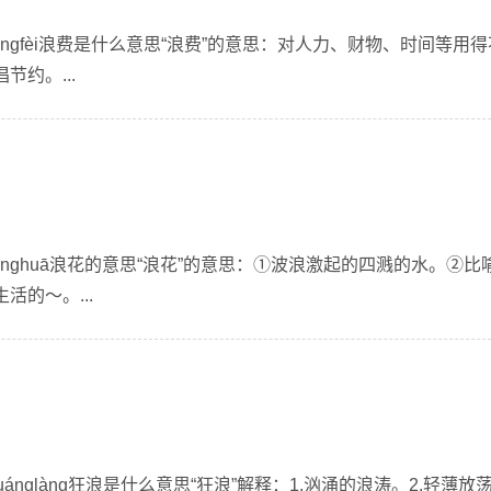
àngfèi浪费是什么意思“浪费”的意思：对人力、财物、时间等用
约。...
ànghuā浪花的意思“浪花”的意思：①波浪激起的四溅的水。②比
的～。...
ánglàng狂浪是什么意思“狂浪”解释：1.汹涌的浪涛。2.轻薄放荡。