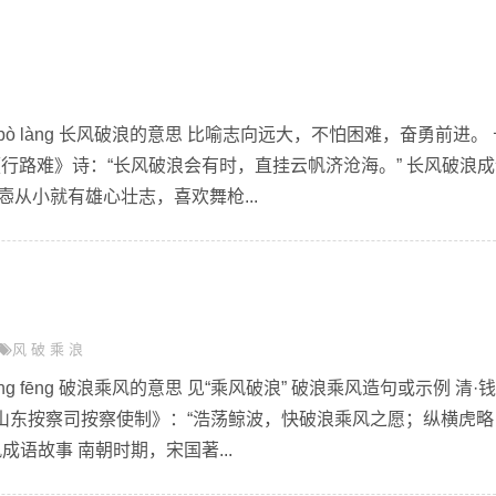
ng pò làng 长风破浪的意思 比喻志向远大，不怕困难，奋勇前进。
《行路难》诗：“长风破浪会有时，直挂云帆济沧海。” 长风破浪成
悫从小就有雄心壮志，喜欢舞枪...
风
破
乘
浪
héng fēng 破浪乘风的意思 见“乘风破浪” 破浪乘风造句或示例 清·
山东按察司按察使制》：“浩荡鲸波，快破浪乘风之愿；纵横虎略
成语故事 南朝时期，宋国著...