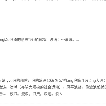
ngtāo浪涛的意思“浪涛”解释：波涛：～滚滚。...
笔iyve浪的部首氵浪的笔画10浪怎么拼làng浪简介浪làng大波
浪涛。浪潮（亦喻大规模的社会运动）。风平浪静。像波浪起伏
纵：放浪。流浪。浪费。浪迹。浪人...