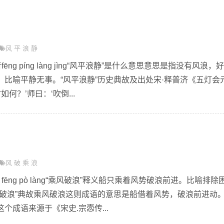
风
平
浪
静
ng píng làng jìng“风平浪静”是什么意思意思是指没有风浪，
比喻平静无事。“风平浪静”历史典故及出处宋·释普济《五灯会
何？’师曰：‘吹倒...
风
破
乘
浪
g fēng pò làng“乘风破浪”释义船只乘着风势破浪前进。比喻排除
风破浪”典故乘风破浪这则成语的意思是船借着风势，破浪前进动
个成语来源于《宋史.宗悫传...