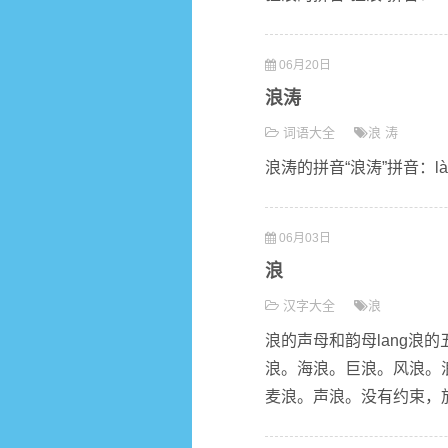
06月20日
浪涛
词语大全
浪
涛
浪涛的拼音“浪涛”拼音：là
06月03日
浪
汉字大全
浪
浪的声母和韵母lang浪的五
浪。海浪。巨浪。风浪。
麦浪。声浪。没有约束，放