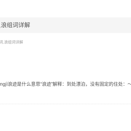
,浪组词详解
词,浪组词详解
àngjì浪迹是什么意思“浪迹”解释：到处漂泊，没有固定的住处：