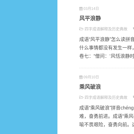
03月14日
风平浪静
四字成语解释及历史典故
成语“风平浪静”怎么读拼音fē
什么事情都没有发生一样，
卷七：“僧问：‘风恬浪静时如
09月10日
乘风破浪
四字成语解释及历史典故
成语“乘风破浪”拼音chén
难，奋勇前进。成语“乘
喻不畏艰险，奋勇向前。这