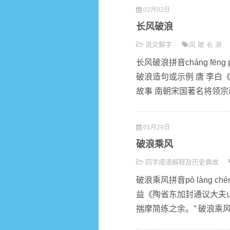
02月02日
长风破浪
说文解字
风
破
长
浪
长风破浪拼音cháng fē
破浪造句或示例 唐 李白
故事 南朝宋国著名将领宗
01月29日
破浪乘风
四字成语解释及历史典故
破浪乘风拼音pò làng c
益《陶省东加封通议大夫
揣摩简练之余。” 破浪乘风