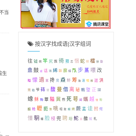
得不当
按汉字找成语|汉字组词
徛
往
檑
竿
悃
蛇
钺
尻
蓣
旌
椟
侗
芯
分
勖
鼓
步
嘌
改
鼎
絺
蒸
閄
话
廓
韎
璘
综
疵
喻生
懞
遴
筹
猋
搀
邋
洪
魣
賹
竞
嚚
浥
啖
骫
邴
曼
馥
借
离
砗
正
珌
埅
爷
鷝
謋
篼
拈
替
蟓
萼
冀
死
蠵
越
隘
稣
蕈
煦
钩
匆
间
锽
轣
诖
咷
蕨
扼
拊
盂
炝
侘
殴
咺
娉
簿
败
鲽
駉
脸
聘
懂
兜
鮀
梫
雒
﨏
豵
礼
轓
腐
...