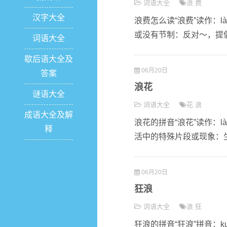
词语大全
浪
费
汉字大全
浪费怎么读“浪费”读作：l
或没有节制：反对～，提倡节
词语大全
歇后语大全及
06月20日
答案
浪花
谜语大全
词语大全
花
浪
成语大全及解
浪花的拼音“浪花”读作：l
释
活中的特殊片段或现象：生活
06月20日
狂浪
词语大全
浪
狂
狂浪的拼音“狂浪”拼音：ku