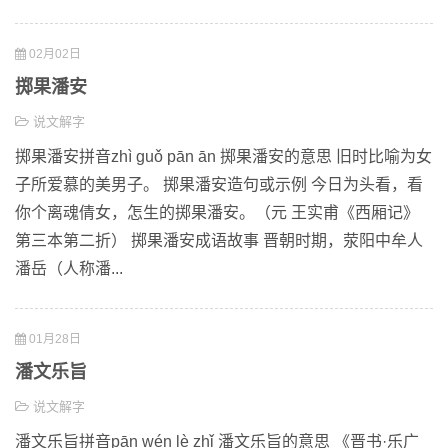
02月02日
掷果潘安
说文解字
掷果潘安拼音zhì guǒ pān ān 掷果潘安的意思 旧时比喻为女
子所爱慕的美男子。 掷果潘安造句或示例 今日为头看，看
你个离魂倩女，怎生的掷果潘安。（元 王实甫《西厢记》
第三本第二折） 掷果潘安成语故事 晋朝时期，荥阳中牟人
潘岳（人称潘...
01月28日
潘文乐旨
说文解字
潘文乐旨拼音pān wén lè zhǐ 潘文乐旨的意思 《晋书·乐广