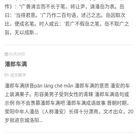
传》：“广善清言而不长于笔，将让尹，请潘岳为表。岳
曰：‘当得君意。’广乃作二百句语，述己之志。岳因取次
比，便成名笔。时人咸云：‘若广不假岳之笔，岳不取广之
旨，无以成斯...
01月28日
潘郎车满
说文解字
潘郎车满拼音pān láng chē mǎn 潘郎车满的意思 潘安的车
上装满果子。形容美男子受到女性的青睐 潘郎车满造句或
示例 你不会羡慕潘郎车满吧 潘郎车满成语故事 晋朝时期，
荥阳中牟人潘岳（人称潘安）长得十分漂亮，文才出众，20
岁就进京城洛阳...