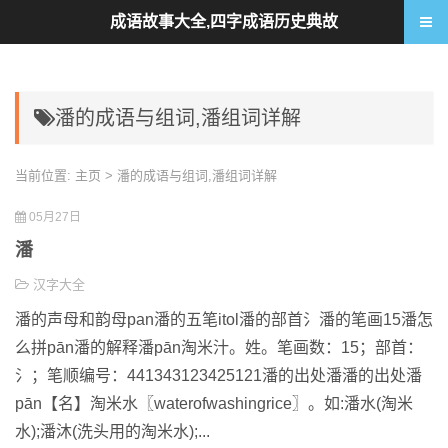
成语故事大全,四字成语历史典故
潘的成语与组词,潘组词详解
当前位置:
主页
> 潘的成语与组词,潘组词详解
05月27日
潘
汉字大全
潘的声母和韵母pan潘的五笔itol潘的部首氵潘的笔画15潘怎
么拼pān潘的解释潘pān淘米汁。姓。笔画数：15；部首：
氵；笔顺编号：441343123425121潘的出处潘潘的出处潘
pān【名】淘米水〖waterofwashingrice〗。如:潘水(淘米
水);潘沐(洗头用的淘米水);...