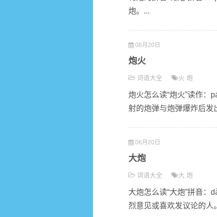
炮。...
06月20日
炮火
词语大全
火
炮
炮火怎么读“炮火”读作：pá
射的炮弹与炮弹爆炸后发出的
06月20日
大炮
词语大全
大
炮
大炮怎么读“大炮”拼音：d
烈意见或喜欢发议论的人。.