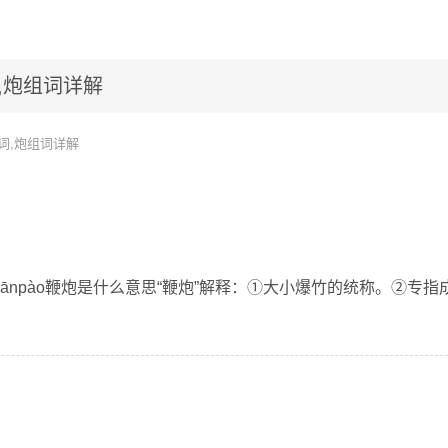
,炮组词详解
词,炮组词详解
iānpào鞭炮是什么意思“鞭炮”解释：①大小爆竹的统称。②专指