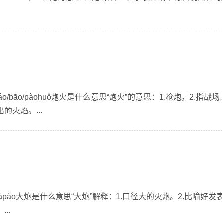
o/bāo/pàohuǒ炮火是什么意思“炮火”的意思：1.枪炮。2.指战
火焰。...
àpào大炮是什么意思“大炮”解释：1.口径大的火炮。2.比喻好发
..