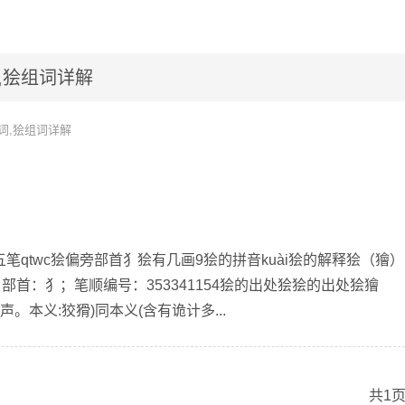
,狯组词详解
词,狯组词详解
五笔qtwc狯偏旁部首犭狯有几画9狯的拼音kuài狯的解释狯（獪）k
部首：犭；笔顺编号：353341154狯的出处狯狯的出处狯獪
会声。本义:狡猾)同本义(含有诡计多...
共1页