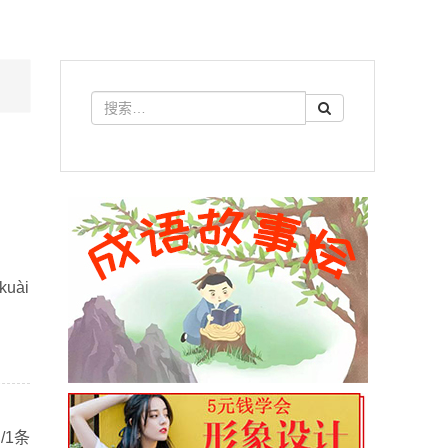
uài
/1条