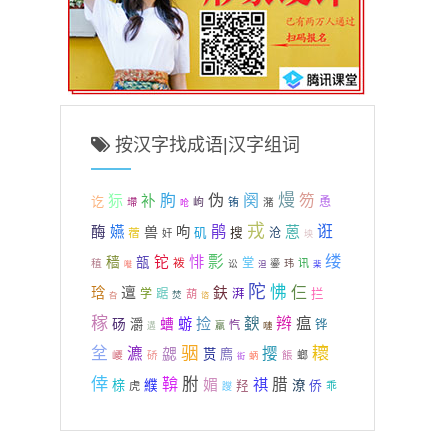
按汉字找成语|汉字组词
熳
伪
阕
狋
朐
笏
补
讫
恿
岣
铕
潴
墆
呛
戎
鹃
蒽
诳
酶
嬿
兽
呴
蓿
矶
搜
沧
奸
坱
缕
悱
彯
铊
穑
瓿
袯
堂
稙
讯
讼
鎏
玮
泹
棐
嘥
陀
怫
邅
仨
琀
鈇
学
踞
湃
拦
葫
焚
旮
谘
稼
捡
斔
辫
瘟
蝣
砀
灂
螬
铧
忾
羸
嗹
遘
骃
坌
耲
瀌
勰
撄
贳
廌
巎
硚
餦
螂
蛃
衒
倖
鞥
胕
祺
腊
媚
榇
纀
潦
侨
羟
虎
乖
躞