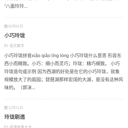
“八面玲玲...
02月01日
小巧玲珑
说文解字
小巧玲珑拼音xiǎo qiǎo líng lóng 小巧玲珑什么意思 形容东
西小而精致。小巧：细小而灵巧；玲珑：精巧细致。 小巧
玲珑造句或示例 因为西湖的好处是在它的小巧玲珑，就象
规模放大了的庭园；琵琶湖那样宏阔的大湖，是没有这种风
味的。（郭沫...
12月11日
玲珑剔透
成语故事大全