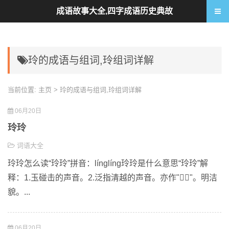
成语故事大全,四字成语历史典故
玲的成语与组词,玲组词详解
当前位置:
主页
> 玲的成语与组词,玲组词详解
06月20日
玲玲
词语大全
玲玲怎么读“玲玲”拼音：línglíng玲玲是什么意思“玲玲”解
释：1.玉碰击的声音。2.泛指清越的声音。亦作""。明洁
貌。...
06月20日