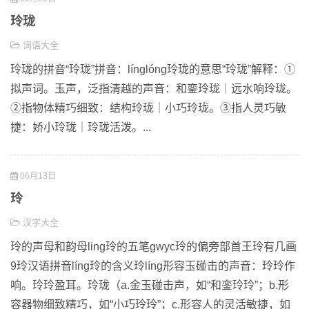
玲珑
词语大全
玲珑的拼音“玲珑”拼音：línglóng玲珑的意思“玲珑”解释：①
拟声词。玉声，泛指清越的声音：和銮玲珑｜远水响玲珑。
②指物体精巧细致：结构玲珑｜小巧玲珑。③指人灵巧敏
捷：娇小玲珑｜玲珑活泼。...
06月13日
玲
汉字大全
玲的声母和韵母ling玲的五笔gwyc玲的偏旁部首王玲有几画
9玲汉语拼音líng玲的含义玲líng形容玉碰击的声音：玲玲作
响。玲玲盈耳。玲珑（a.金玉碰击声，如“和銮玲玲”；b.形
容器物细致精巧，如“小巧玲玲”；c.形容人的灵活敏捷，如