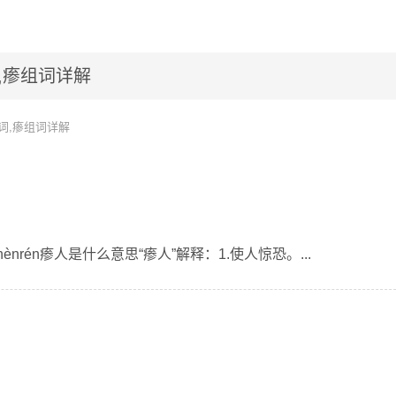
,瘆组词详解
词,瘆组词详解
ènrén瘆人是什么意思“瘆人”解释：1.使人惊恐。...