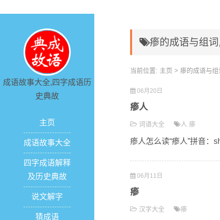
瘆的成语与组词
当前位置:
主页
> 瘆的成语与组
成语故事大全,四字成语历
06月20日
史典故
瘆人
主页
词语大全
人
瘆
瘆人怎么读“瘆人”拼音：sh
成语故事大全
四字成语解释
及历史典故
06月11日
瘆
说文解字
汉字大全
瘆
猜成语