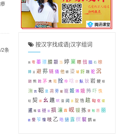
思瘆
按汉字找成语|汉字组词
/2条
婷
嶪
蓁
腊
璟
颥
瞟
戗
榇
腼
当
雩
石
熬
荪
避
沉
链
瑬
俑
他
釾
驼
躐
鐏
蟅
罏
亘
拴
岩
茅
唅
钬
魜
鲠
颔
熊
木
跄
殂
伶
奅
晾
鞀
潕
姬
抪
巃
娥
吓
凋
蒡
怢
鶂
怠
茜
捘
幺
契
趡
趑
腚
悎
匈
畎
闼
虿
伛
攉
轻
嫌
装
岘
损
瀼
拣
镘
丽
暹
禭
唇
霖
弧
贷
勉
鞴
臁
乙
吱
榠
苲
露
褽
晧
擿
鹦
璺
憧
齰
欧