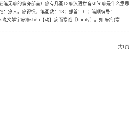
的五笔无瘆的偏旁部首疒瘆有几画13瘆汉语拼音shèn瘆是什么意
可怕：瘆人。瘆得慌。笔画数：13；部首：疒；笔顺编号：
文瘆-说文解字瘆瘮shèn【动】病而寒战〖horrify〗。如:瘆疴(寒...
共1页