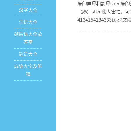
瘆的声母和韵母shen瘆
汉字大全
（瘮）shèn使人害怕，
4134154134333瘆-说
词语大全
歇后语大全及
答案
谜语大全
成语大全及解
释