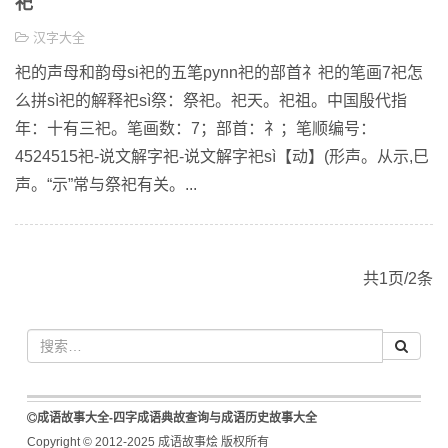
祀
汉字大全
祀的声母和韵母si祀的五笔pynn祀的部首礻祀的笔画7祀怎
么拼sì祀的解释祀sì祭：祭祀。祀天。祀祖。中国殷代指
年：十有三祀。笔画数：7；部首：礻；笔顺编号：
4524515祀-说文解字祀-说文解字祀sì【动】(形声。从示,巳
声。“示”常与祭祀有关。...
共1页/2条
成语故事大全-四字成语典故查询与成语历史故事大全
Copyright © 2012-2025 成语故事烩 版权所有