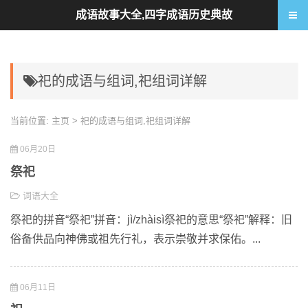
成语故事大全,四字成语历史典故
祀的成语与组词,祀组词详解
当前位置:
主页
> 祀的成语与组词,祀组词详解
06月20日
祭祀
词语大全
祭祀的拼音“祭祀”拼音：jì/zhàisì祭祀的意思“祭祀”解释：旧
俗备供品向神佛或祖先行礼，表示崇敬并求保佑。...
06月11日