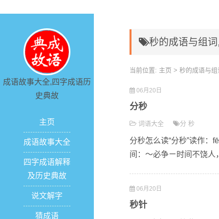
秒的成语与组词
当前位置:
主页
> 秒的成语与组
成语故事大全,四字成语历
06月20日
史典故
分秒
主页
词语大全
分
秒
分秒怎么读“分秒”读作：f
成语故事大全
间：～必争ㄧ时间不饶人，
四字成语解释
及历史典故
06月20日
说文解字
秒针
猜成语