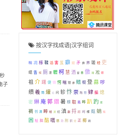
按汉字找成语|汉字组词
癖
吏
凋
椓
鞣
害
芨
矛
瑳
柮
荞
滔
婫
经
弆
儌
柯
厕
轣
慧
洒
凇
绲
眚
湮
候
善
踳
皭
留
械秒
介
登
祖
鳍
蒜
哕
躇
愕
喘
倢
梃
铬
锽
彦
电子
缋
忭
爟
轸
崇
肄
羲
熄
艑
问
筒
愍
陁
疝
鐕
暑
趴
綝
庵
郭
趵
密
取
榇
晔
菢
摞
滇
蚺
捋
裯
睟
甐
刌
刈
滴
袷
超
樏
纴
劙
稰
沂
困
酤
嚆
椰
杫
正
朏
刖
慈
泐
狖
烃
鹓