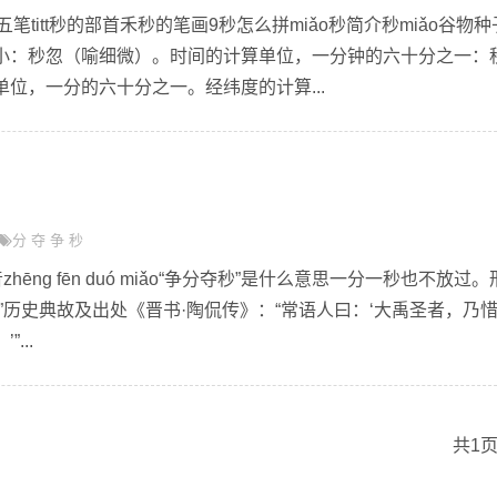
五笔titt秒的部首禾秒的笔画9秒怎么拼miǎo秒简介秒miǎo谷物
小：秒忽（喻细微）。时间的计算单位，一分钟的六十分之一：
位，一分的六十分之一。经纬度的计算...
分
夺
争
秒
hēng fēn duó miǎo“争分夺秒”是什么意思一分一秒也不放过。
”历史典故及出处《晋书·陶侃传》：“常语人曰：‘大禹圣者，乃
...
共1页