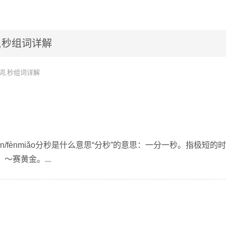
,秒组词详解
词,秒组词详解
ēn/fènmiǎo分秒是什么意思“分秒”的意思：一分一秒。指极短的时
～赛黄金。...