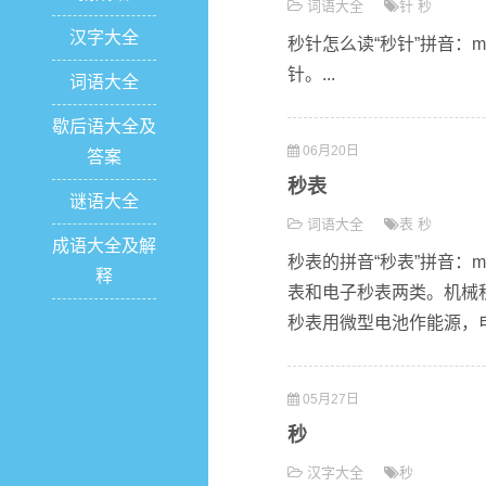
词语大全
针
秒
汉字大全
秒针怎么读“秒针”拼音：m
针。...
词语大全
歇后语大全及
06月20日
答案
秒表
谜语大全
词语大全
表
秒
成语大全及解
秒表的拼音“秒表”拼音：m
释
表和电子秒表两类。机械
秒表用微型电池作能源，电
05月27日
秒
汉字大全
秒