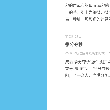
秒的声母和韵母miao秒的
上的芒，引申为细微，微
表。秒针。弧和角的计算单
03月17日
争分夺秒
四字成语解释及历史典故
成语“争分夺秒”怎么读拼音z
充分利用时间。“争分夺秒
阴，至于众人，当惜分阴。’”