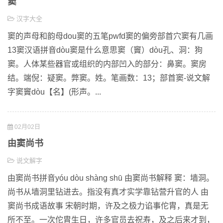
窦
汉字大全
窦的声母和韵母dou窦的五笔pwfd窦的偏旁部首穴窦有几画
13窦汉语拼音dòu窦是什么意思窦（竇）dòu孔、洞：狗
窦。人体某些器官或组织的内部凹入的部分：鼻窦。窦房
结。端倪：疑窦。弊窦。姓。笔画数：13；部首窦-说文解
字窦竇dòu【名】(形声。...
02月02日
由窦尚书
说文解字
由窦尚书拼音yóu dòu shàng shū 由窦尚书解释 窦：墙洞。
尚书从墙洞里钻进去。指没有真才实学靠钻营升官的人 由
窦尚书成语故事 宋朝时期，许及之极力谄事佗胄，真是无
所不至。一次佗胄生日，许多官员去祝寿，及之后来才到，