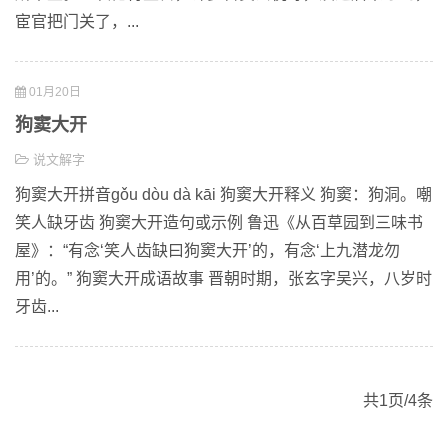
宦官把门关了，...
01月20日
狗窦大开
说文解字
狗窦大开拼音gǒu dòu dà kāi 狗窦大开释义 狗窦：狗洞。嘲
笑人缺牙齿 狗窦大开造句或示例 鲁迅《从百草园到三味书
屋》：“有念‘笑人齿缺曰狗窦大开’的，有念‘上九潜龙勿
用’的。” 狗窦大开成语故事 晋朝时期，张玄字吴兴，八岁时
牙齿...
共1页/4条