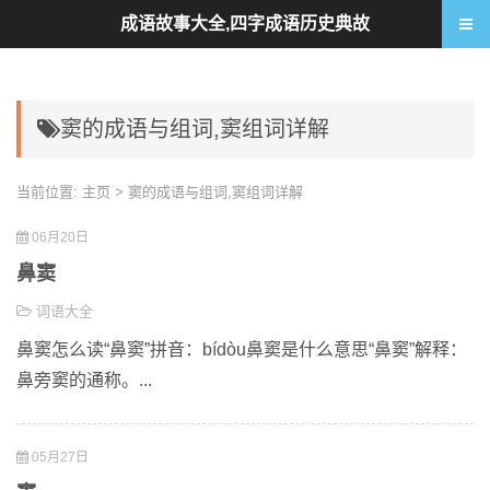
成语故事大全,四字成语历史典故
窦的成语与组词,窦组词详解
当前位置:
主页
> 窦的成语与组词,窦组词详解
06月20日
鼻窦
词语大全
鼻窦怎么读“鼻窦”拼音：bídòu鼻窦是什么意思“鼻窦”解释：
鼻旁窦的通称。...
05月27日